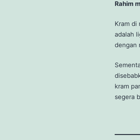
Rahim m
Kram di
adalah l
dengan 
Sementar
disebabk
kram pa
segera b