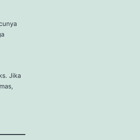
icunya
ga
s. Jika
mas,