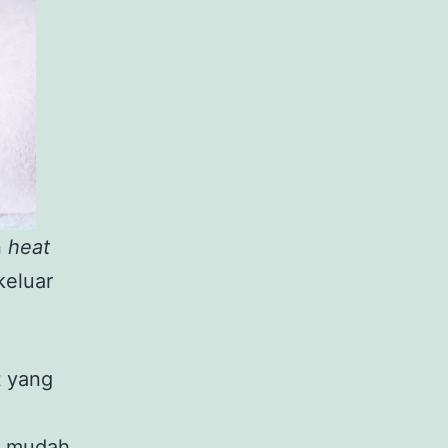
n
heat
keluar
t yang
t mudah