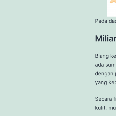
Pada das
Milia
Biang ke
ada sumb
dengan p
yang ke
Secara f
kulit, m