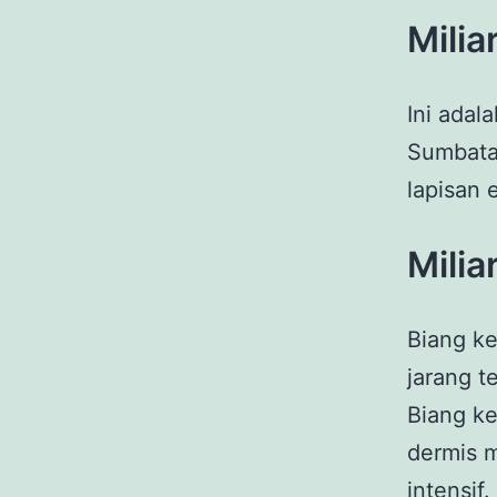
Milia
Ini adal
Sumbatan
lapisan 
Milia
Biang ke
jarang t
Biang ke
dermis 
intensif.