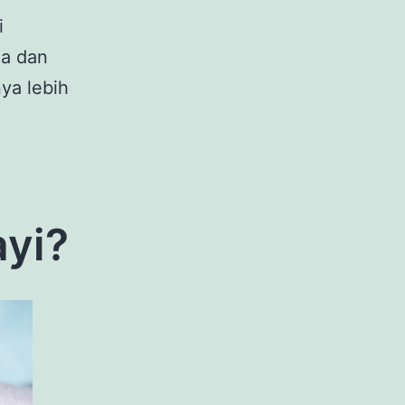
i
la dan
nya lebih
ayi?