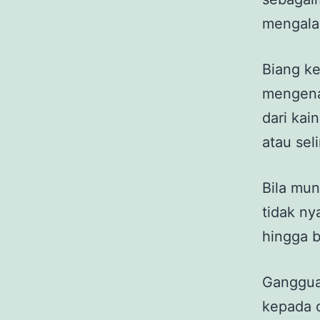
mengalam
Biang ke
mengenak
dari kai
atau sel
Bila mun
tidak ny
hingga b
Gangguan
kepada o