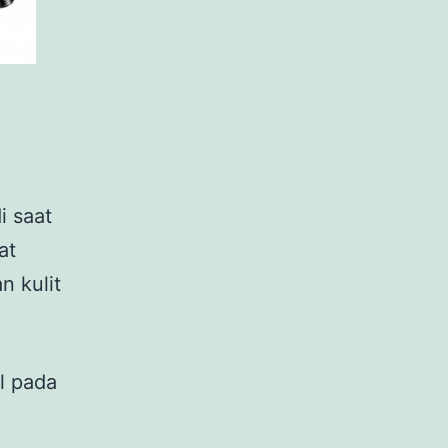
i saat
at
n kulit
ol pada