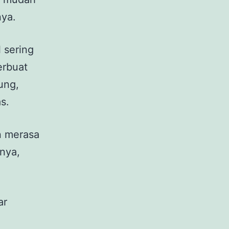
nya.
l sering
erbuat
ung,
as.
an merasa
tnya,
ar