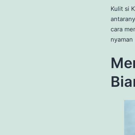
Kulit si
antarany
cara men
nyaman
Men
Bia