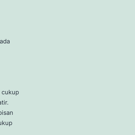
pada
n cukup
tir.
pisan
ukup