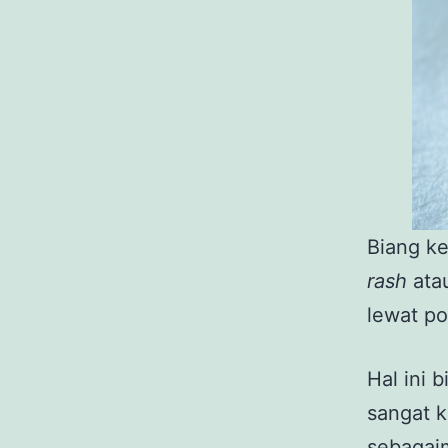
Biang ke
rash
atau
lewat po
Hal ini 
sangat k
sebagai