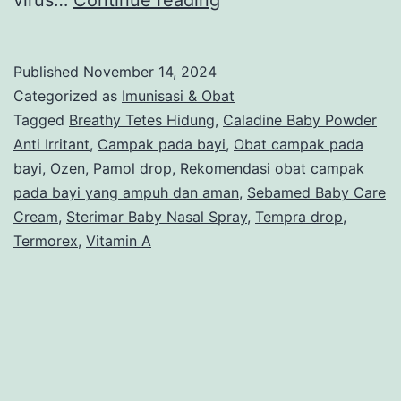
virus…
Continue reading
Rekomendasi
Obat
Published
November 14, 2024
Campak
Categorized as
Imunisasi & Obat
pada
Tagged
Breathy Tetes Hidung
,
Caladine Baby Powder
Anti Irritant
,
Campak pada bayi
,
Obat campak pada
Bayi
bayi
,
Ozen
,
Pamol drop
,
Rekomendasi obat campak
yang
pada bayi yang ampuh dan aman
,
Sebamed Baby Care
Ampuh
Cream
,
Sterimar Baby Nasal Spray
,
Tempra drop
,
Termorex
,
Vitamin A
dan
Aman