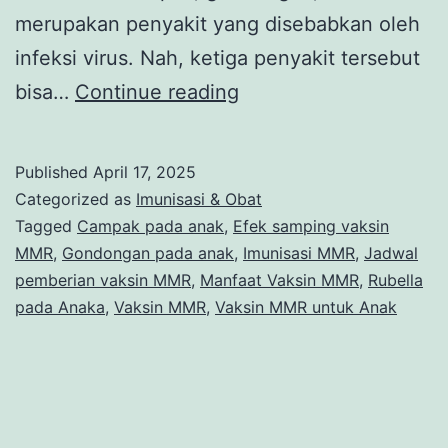
merupakan penyakit yang disebabkan oleh
infeksi virus. Nah, ketiga penyakit tersebut
Vaksin
bisa…
Continue reading
MMR,
Imunisasi
Published
April 17, 2025
Wajib
Categorized as
Imunisasi & Obat
untuk
Tagged
Campak pada anak
,
Efek samping vaksin
MMR
,
Gondongan pada anak
,
Imunisasi MMR
,
Jadwal
Melindungi
pemberian vaksin MMR
,
Manfaat Vaksin MMR
,
Rubella
Anak
pada Anaka
,
Vaksin MMR
,
Vaksin MMR untuk Anak
dari
Penyakit
Infeksi