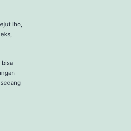
jut lho,
leks,
 bisa
angan
i sedang