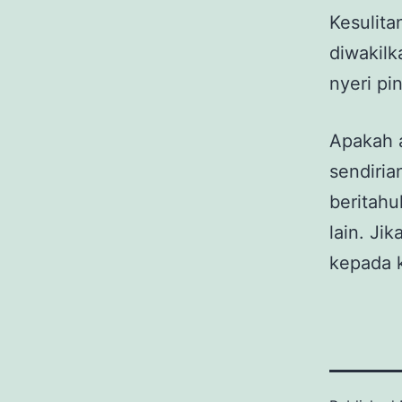
Kesulit
diwakilk
nyeri pi
Apakah 
sendiria
beritahu
lain. Ji
kepada k