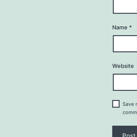
Name
*
Website
Save m
comm