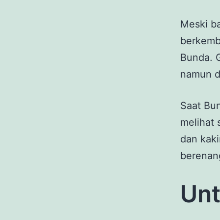
Meski ba
berkemb
Bunda. 
namun di
Saat Bun
melihat
dan kaki
berenang
Unt