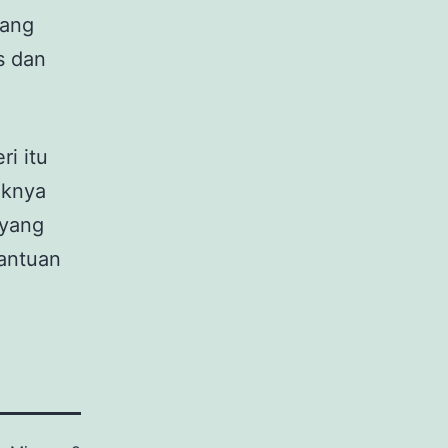
ang
s dan
i itu
iknya
 yang
bantuan