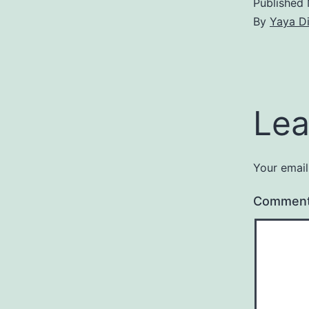
Published
By
Yaya D
Lea
Your email
Commen