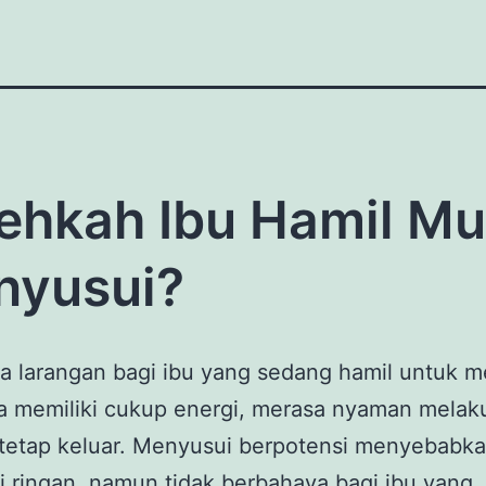
ehkah Ibu Hamil M
nyusui?
a larangan bagi ibu yang sedang hamil untuk m
ia memiliki cukup energi, merasa nyaman melak
 tetap keluar. Menyusui berpotensi menyebabk
i ringan, namun tidak berbahaya bagi ibu yang