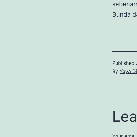
sebenarn
Bunda d
Published
By
Yaya D
Lea
Your email