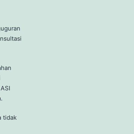
guguran
nsultasi
ahan
i
 ASI
.
 tidak