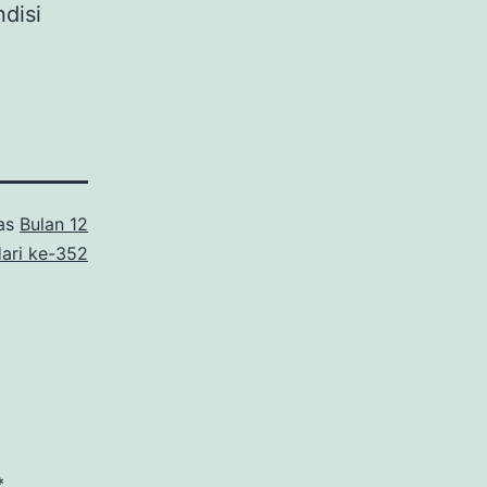
disi
 as
Bulan 12
ari ke-352
*