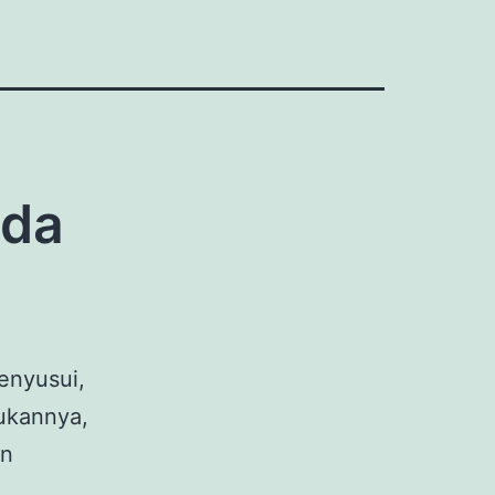
uda
enyusui,
ukannya,
an