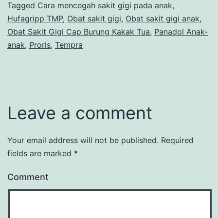
Tagged
Cara mencegah sakit gigi pada anak
,
Hufagripp TMP
,
Obat sakit gigi
,
Obat sakit gigi anak
,
Obat Sakit Gigi Cap Burung Kakak Tua
,
Panadol Anak-
anak
,
Proris
,
Tempra
Leave a comment
Your email address will not be published.
Required
fields are marked
*
Comment