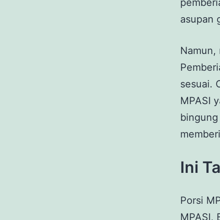
pemberia
asupan g
Namun,
Pemberi
sesuai. 
MPASI ya
bingung 
memberi
Ini T
Porsi MP
MPASI, 