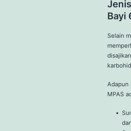
Jeni
Bayi 
Selain m
memperh
disajika
karbohid
Adapun b
MPAS ada
Sum
da