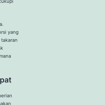
cukupi
a.
rsi yang
 takaran
ak
imana
epat
berian
makan