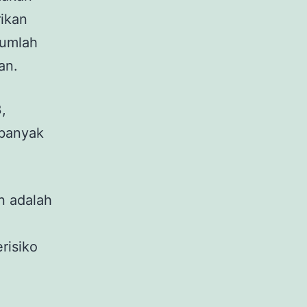
rikan
Jumlah
kan.
,
ebanyak
n adalah
erisiko