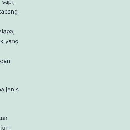
 sapi,
 kacang-
elapa,
ak yang
 dan
a jenis
tan
rium