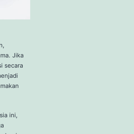
n,
ama. Jika
si secara
menjadi
 makan
ia ini,
ga