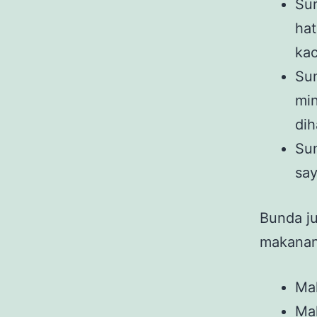
Sum
hat
ka
Sum
min
dih
Sum
sa
Bunda ju
makanan 
Ma
Ma