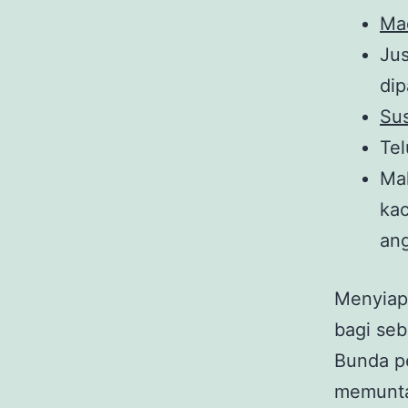
Ma
Jus
dip
Sus
Tel
Ma
kac
ang
Menyiap
bagi seb
Bunda pe
memunta