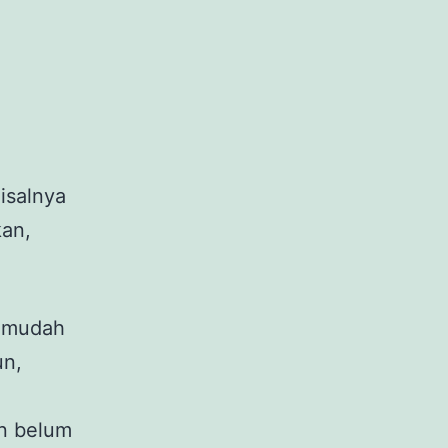
isalnya
kan,
g mudah
un,
in belum