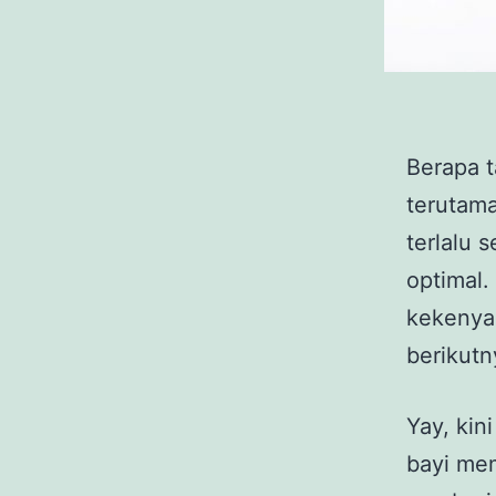
Berapa t
terutama
terlalu 
optimal.
kekenya
berikutn
Yay, kin
bayi me