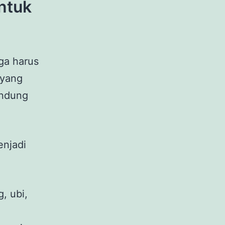
ntuk
ga harus
 yang
kandung
enjadi
, ubi,