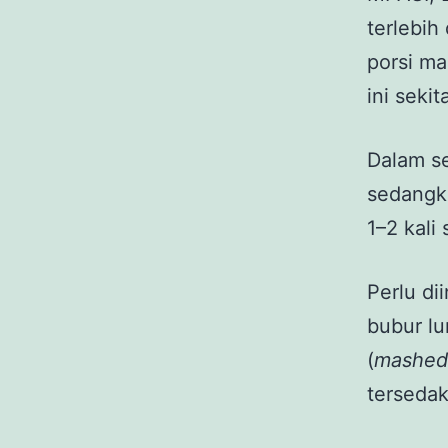
terlebih
porsi m
ini seki
Dalam se
sedangk
1–2 kali 
Perlu di
bubur lu
(
mashed
tersedak