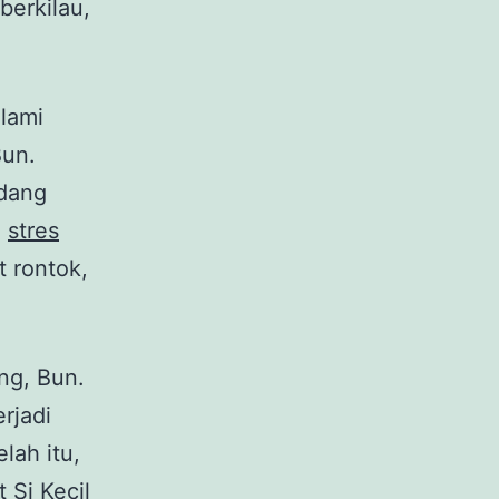
berkilau,
lami
Bun.
adang
i
stres
 rontok,
ng, Bun.
rjadi
lah itu,
 Si Kecil