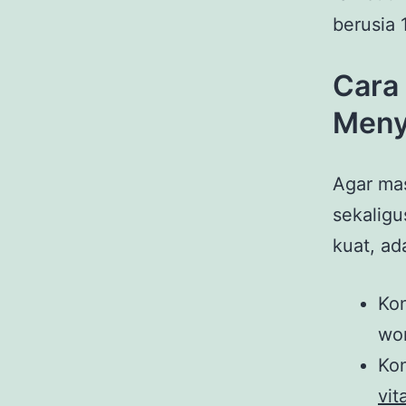
berusia 
Cara
Meny
Agar mas
sekaligu
kuat, ad
Ko
wor
Ko
vit