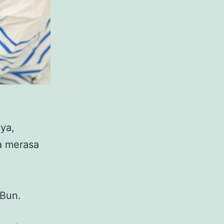
ya,
ka merasa
 Bun.