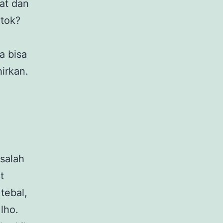
at dan
ntok?
a bisa
hirkan.
 salah
t
tebal,
lho.