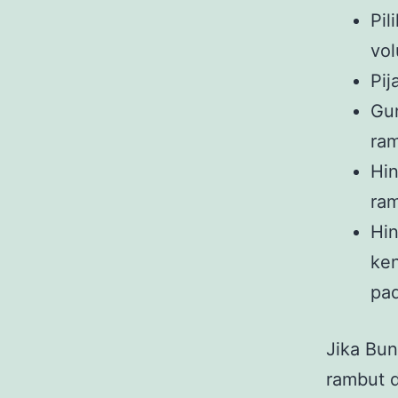
Pi
vo
Pij
Gun
ram
Hi
ram
Hin
ke
pad
Jika Bun
rambut 