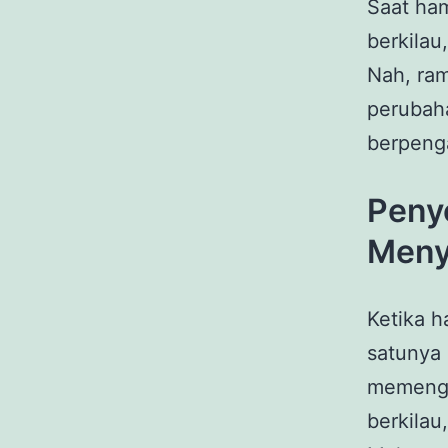
Saat ham
berkilau
Nah, ram
perubaha
berpeng
Peny
Meny
Ketika h
satunya
memengar
berkilau