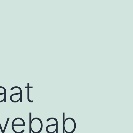
aat
nyebab