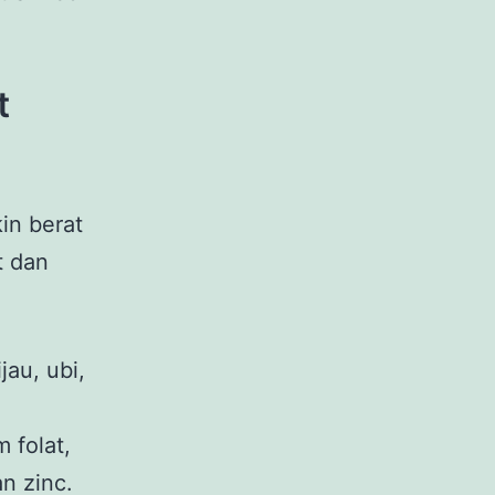
t
in berat
t dan
jau, ubi,
 folat,
dan zinc.