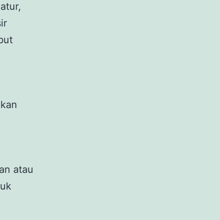
atur,
ir
but
akan
an atau
tuk