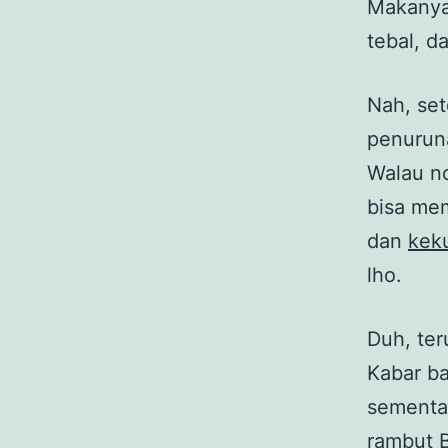
Makanya,
tebal, d
Nah, se
penuruna
Walau no
bisa me
dan
keku
lho.
Duh, te
Kabar ba
sementar
rambut B