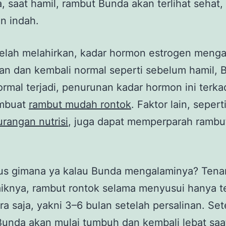
 saat hamil, rambut Bunda akan terlihat sehat, 
an indah.
telah melahirkan, kadar hormon estrogen menga
n dan kembali normal seperti sebelum hamil, 
rmal terjadi, penurunan kadar hormon ini terk
mbuat
rambut mudah rontok
.
Faktor lain, sepert
rangan nutrisi
, juga dapat memperparah rambut
rus gimana ya kalau Bunda mengalaminya? Tena
iknya, rambut rontok selama menyusui hanya te
a saja, yakni 3–6 bulan setelah persalinan. Sete
unda akan mulai tumbuh dan kembali lebat saat