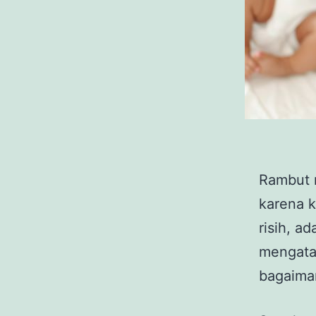
Rambut r
karena k
risih, a
mengatas
bagaima