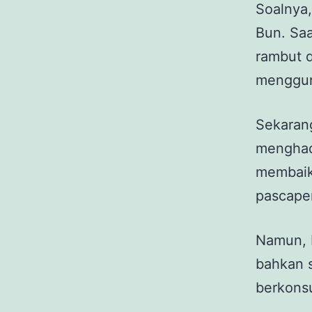
Soalnya,
Bun. Saa
rambut 
menggun
Sekarang
menghada
membaik
pascaper
Namun, b
bahkan 
berkonsu