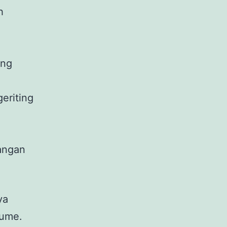
h
ang
eriting
angan
ya
lume.