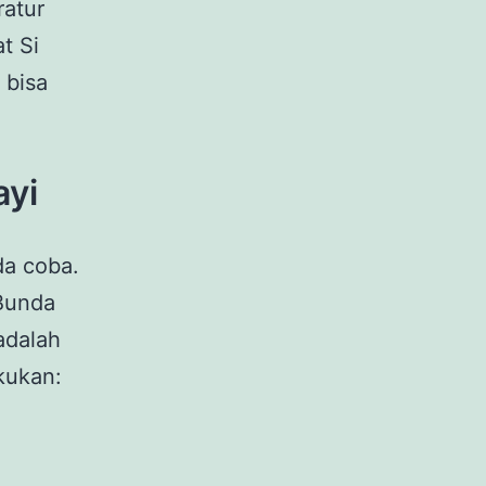
ratur
t Si
 bisa
ayi
da coba.
Bunda
adalah
kukan: