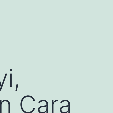
i,
n Cara