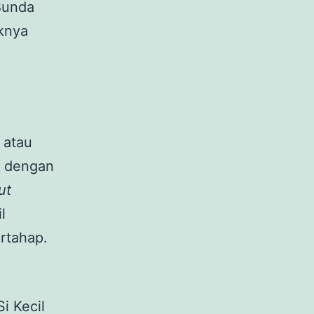
 Bunda
knya
 atau
yi dengan
ut
l
rtahap.
i Kecil