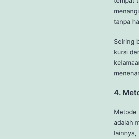
tempat t
menangi
tanpa ha
Seiring 
kursi de
kelamaan
menenang
4.
Met
Metode s
adalah 
lainnya