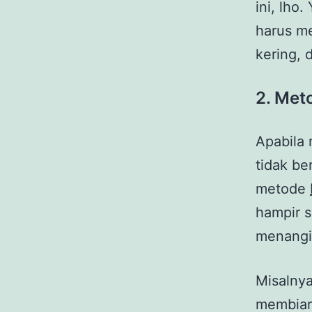
ini, lho
harus m
kering, 
2.
Meto
Apabila
tidak be
metode
hampir 
menangis
Misalny
membiark