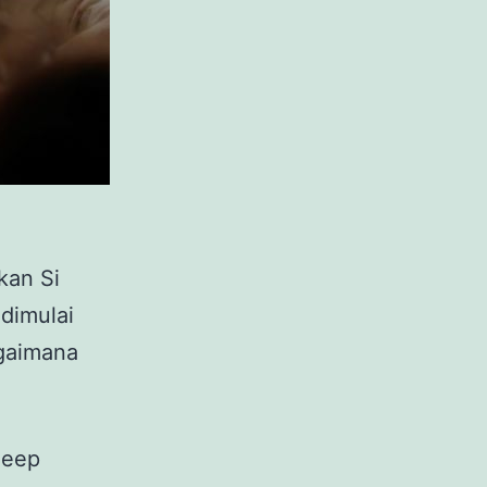
kan Si
 dimulai
agaimana
leep