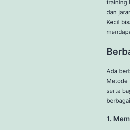
training
dan jar
Kecil bi
mendap
Berba
Ada berb
Metode 
serta ba
berbagai
1.
Memb