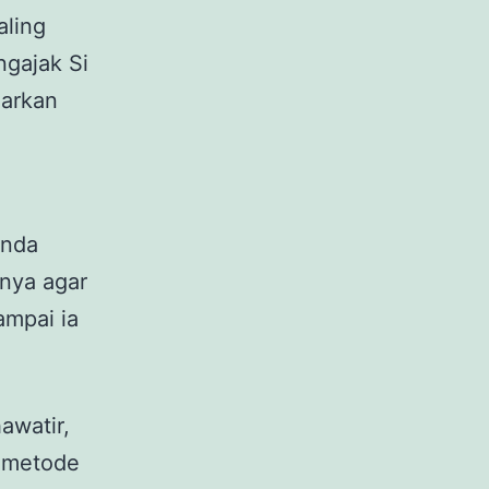
aling
ngajak Si
garkan
unda
nya agar
ampai ia
awatir,
n metode