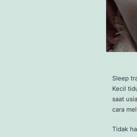
Sleep tr
Kecil ti
saat usi
cara mel
Tidak ha