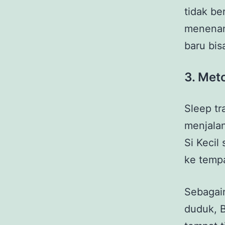
tidak be
menenan
baru bis
3.
Met
Sleep t
menjalan
Si Kecil
ke tempa
Sebagai
duduk, 