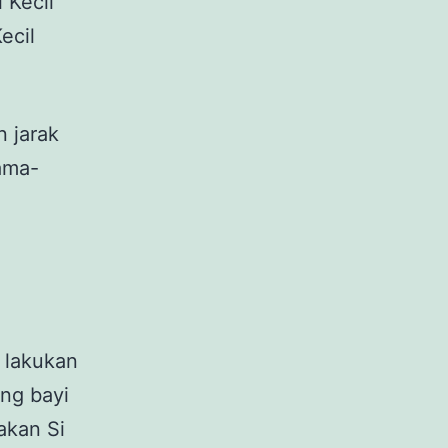
 Kecil
ecil
n jarak
lama-
 lakukan
ing bayi
akan Si