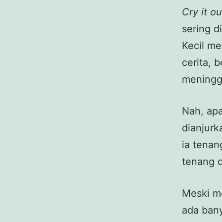
Cry it o
sering d
Kecil me
cerita, 
meningga
Nah, apa
dianjur
ia tenan
tenang d
Meski 
ada bany