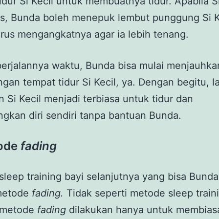
idur Si Kecil untuk membuatnya tidur. Apabila Si
s, Bunda boleh menepuk lembut punggung Si K
rus mengangkatnya agar ia lebih tenang.
berjalannya waktu, Bunda bisa mulai menjauhka
ngan tempat tidur Si Kecil, ya. Dengan begitu, 
 Si Kecil menjadi terbiasa untuk tidur dan
kan diri sendiri tanpa bantuan Bunda.
ode
fading
leep training bayi selanjutnya yang bisa Bunda
metode
fading.
Tidak seperti metode sleep train
, metode
fading
dilakukan hanya untuk membias