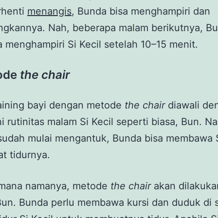
rhenti
menangis
, Bunda bisa menghampiri dan
gkannya. Nah, beberapa malam berikutnya, B
a menghampiri Si Kecil setelah 10–15 menit.
ode
the chair
raining bayi dengan metode
the chair
diawali de
i rutinitas malam Si Kecil seperti biasa, Bun. Na
 sudah mulai mengantuk, Bunda bisa membawa S
t tidurnya.
mana namanya, metode
the chair
akan dilakuka
Bun. Bunda perlu membawa kursi dan duduk di 