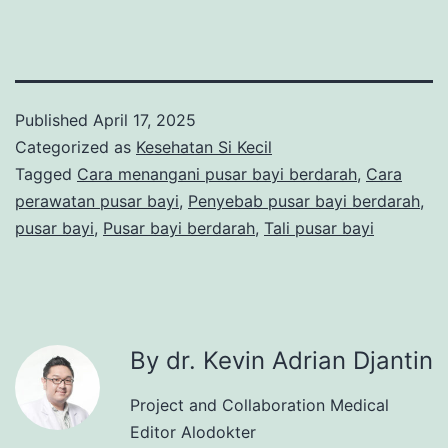
Published
April 17, 2025
Categorized as
Kesehatan Si Kecil
Tagged
Cara menangani pusar bayi berdarah
,
Cara
perawatan pusar bayi
,
Penyebab pusar bayi berdarah
,
pusar bayi
,
Pusar bayi berdarah
,
Tali pusar bayi
By dr. Kevin Adrian Djantin
Project and Collaboration Medical
Editor Alodokter