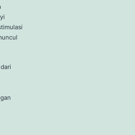
a
yi
timulasi
muncul
 dari
ngan