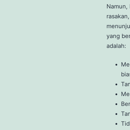
Namun, 
rasakan,
menunjuk
yang be
adalah:
Me
bi
Ta
Me
Ber
Ta
Tid