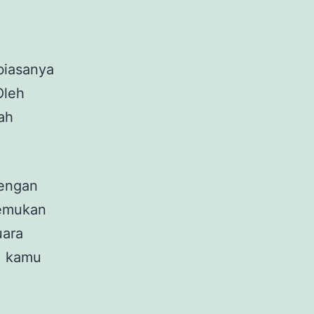
 biasanya
Oleh
ah
dengan
nemukan
uara
g, kamu