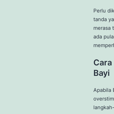
Perlu di
tanda ya
merasa 
ada pula
memperh
Cara
Bayi
Apabila 
overstim
langkah