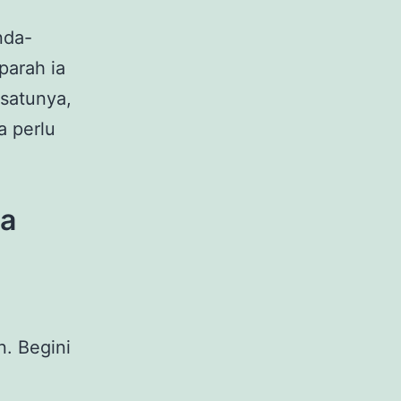
nda-
parah ia
satunya,
a perlu
da
n. Begini