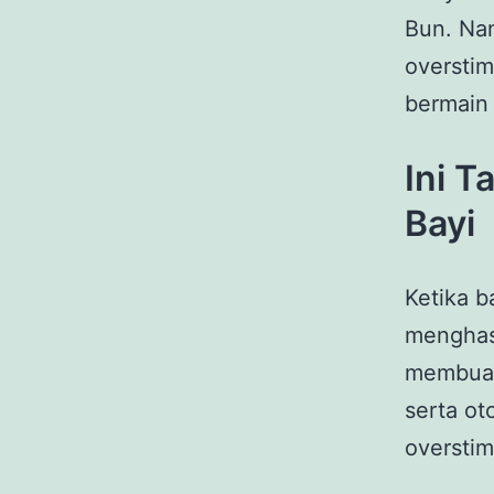
Bun. Nam
overstim
bermain 
Ini 
Bayi
Ketika b
menghasi
membuat 
serta o
overstim