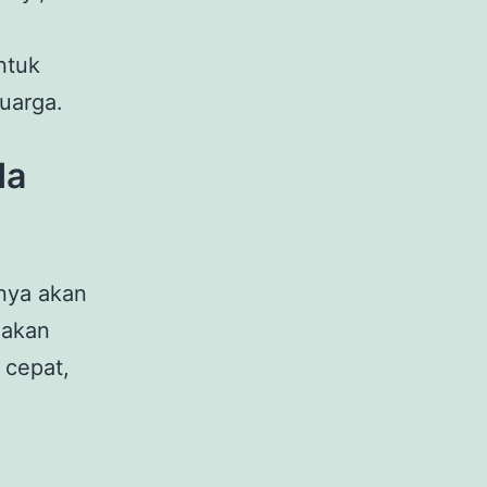
ntuk
uarga.
da
hnya akan
 akan
 cepat,