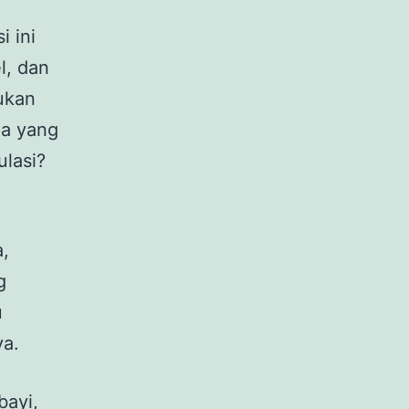
i ini
l, dan
lukan
pa yang
ulasi?
a,
g
u
ya.
bayi,