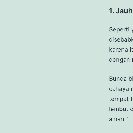
1.
Jauh
Seperti 
disebabk
karena i
dengan 
Bunda b
cahaya r
tempat 
lembut d
aman.”