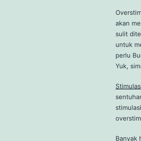
Overstim
akan mem
sulit di
untuk m
perlu Bu
Yuk, sima
Stimulas
sentuhan
stimulas
overstim
Banyak h