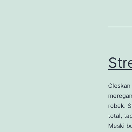
Str
Oleskan 
meregang
robek. S
total, t
Meski bu