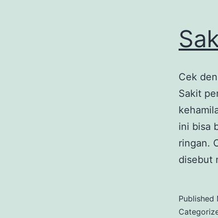
Sak
Cek deng
Sakit pe
kehamila
ini bisa
ringan. 
disebut 
Published
Categoriz