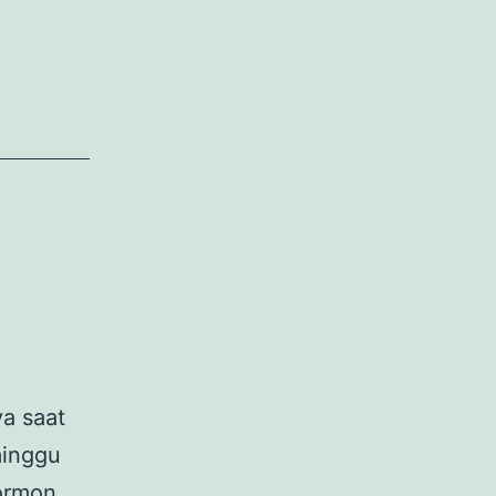
a saat
minggu
ormon,