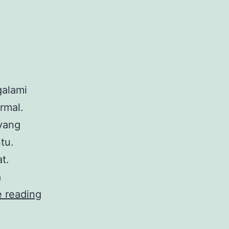
galami
rmal.
yang
tu.
t.
a
Diare
 reading