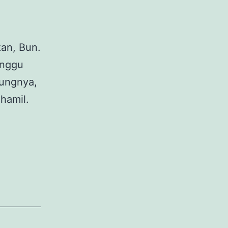
kan, Bun.
anggu
tungnya,
hamil.