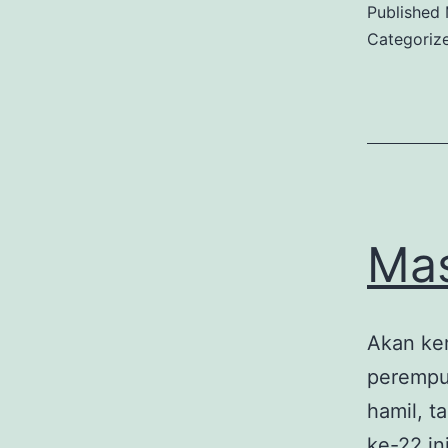
Published
Categoriz
Mas
Akan kem
perempu
hamil, t
ke-22 in