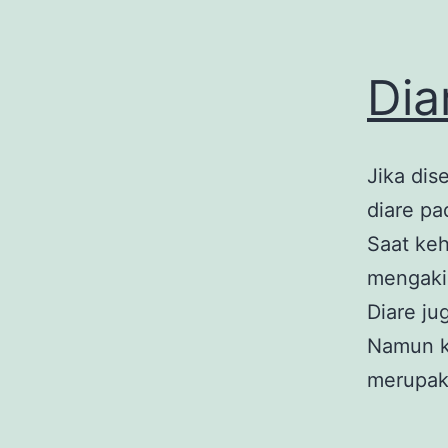
Dia
Jika dis
diare pa
Saat ke
mengakib
Diare j
Namun ko
merupaka