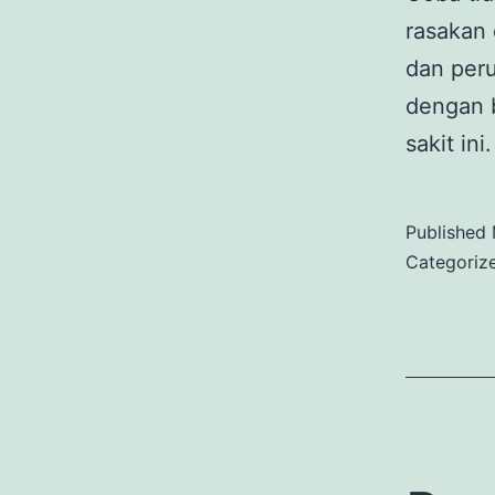
rasakan 
dan per
dengan b
sakit ini.
Published
Categoriz