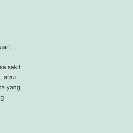
jar”.
sa sakit
, atau
apa yang
Sakit
ng
Perut