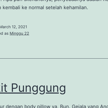
 kembali ke normal setelah kehamilan.
March 12, 2021
ed as
Minggu 22
it Punggung
ur dengan body pillow ya, Bun. Gejala yang An