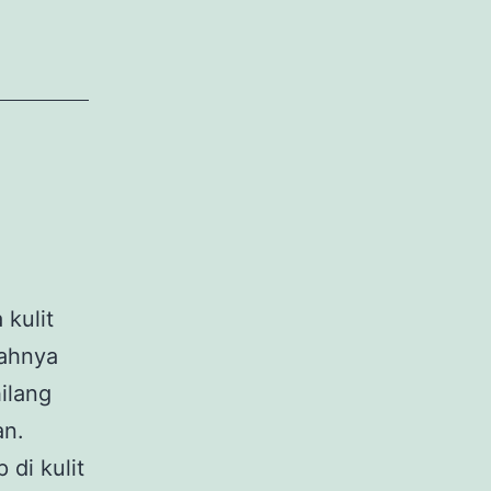
 kulit
wahnya
ilang
an.
di kulit