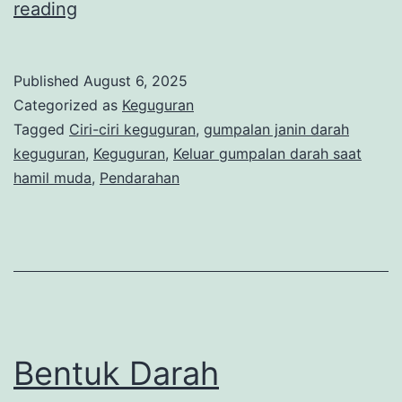
Gumpalan
reading
Janin
Darah
Published
August 6, 2025
Keguguran,
Categorized as
Keguguran
Ini
Tagged
Ciri-ciri keguguran
,
gumpalan janin darah
keguguran
,
Keguguran
,
Keluar gumpalan darah saat
Ciri-
hamil muda
,
Pendarahan
Ciri
yang
Perlu
Diwaspadai
Bentuk Darah