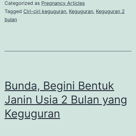
Usia
Categorized as
Pregnancy Articles
6
Tagged
Ciri-ciri keguguran
,
Keguguran
,
Keguguran 2
bulan
Minggu
Seperti
Apa,
Ya?
Bunda, Begini Bentuk
Janin Usia 2 Bulan yang
Keguguran