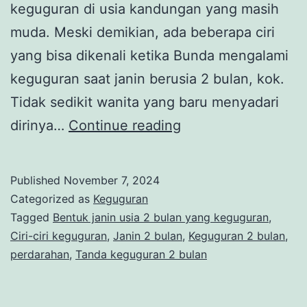
keguguran di usia kandungan yang masih
muda. Meski demikian, ada beberapa ciri
yang bisa dikenali ketika Bunda mengalami
keguguran saat janin berusia 2 bulan, kok.
Tidak sedikit wanita yang baru menyadari
Bunda,
dirinya…
Continue reading
Begini
Bentuk
Published
November 7, 2024
Janin
Categorized as
Keguguran
Usia
Tagged
Bentuk janin usia 2 bulan yang keguguran
,
Ciri-ciri keguguran
,
Janin 2 bulan
,
Keguguran 2 bulan
,
2
perdarahan
,
Tanda keguguran 2 bulan
Bulan
yang