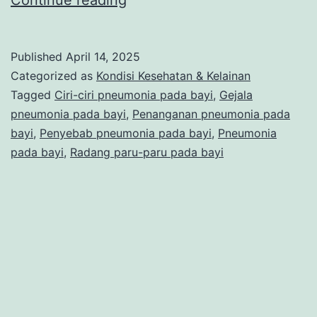
Inilah
Ciri-
Published
April 14, 2025
Ciri
Categorized as
Kondisi Kesehatan & Kelainan
Pneumonia
Tagged
Ciri-ciri pneumonia pada bayi
,
Gejala
pneumonia pada bayi
,
Penanganan pneumonia pada
pada
bayi
,
Penyebab pneumonia pada bayi
,
Pneumonia
Bayi
pada bayi
,
Radang paru-paru pada bayi