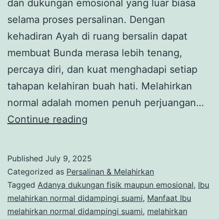
dan dukungan emosional yang luar biasa
selama proses persalinan. Dengan
kehadiran Ayah di ruang bersalin dapat
membuat Bunda merasa lebih tenang,
percaya diri, dan kuat menghadapi setiap
tahapan kelahiran buah hati. Melahirkan
normal adalah momen penuh perjuangan…
Ibu
Continue reading
Melahirkan
Normal
Published
July 9, 2025
Didampingi
Categorized as
Persalinan & Melahirkan
Suami,
Tagged
Adanya dukungan fisik maupun emosional
,
Ibu
melahirkan normal didampingi suami
,
Manfaat Ibu
Rahasia
melahirkan normal didampingi suami
,
melahirkan
Persalinan