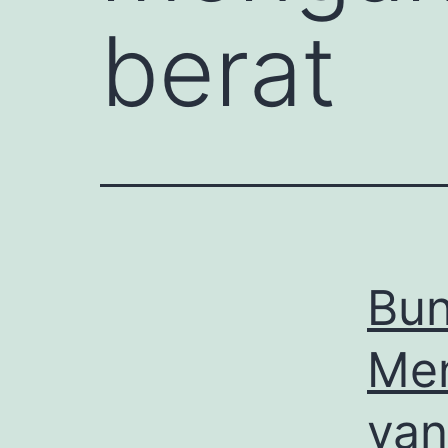
berat
Bun
Men
yan