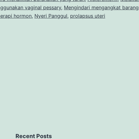
ggunakan vaginal pessary
,
Mengindari mengangkat barang
Peranakan
terapi hormon
,
Nyeri Panggul
,
prolapsus uteri
yang
Turun
Recent Posts