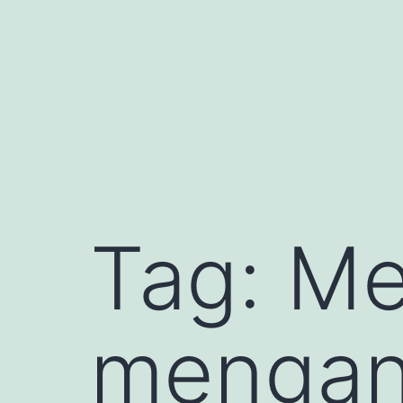
Skip
to
content
Tag:
Me
mengan