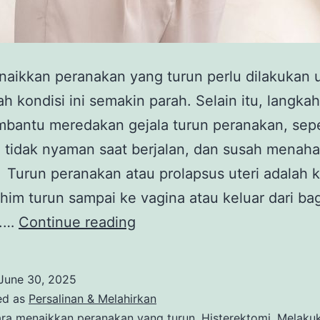
aikkan peranakan yang turun perlu dilakukan 
 kondisi ini semakin parah. Selain itu, langkah 
bantu meredakan gejala turun peranakan, sepe
 tidak nyaman saat berjalan, dan susah menah
l. Turun peranakan atau prolapsus uteri adalah k
ahim turun sampai ke vagina atau keluar dari ba
Bunda,
t.…
Continue reading
Begini
Lho
June 30, 2025
Cara
ed as
Persalinan & Melahirkan
Menaikkan
ra menaikkan peranakan yang turun
,
Histerektomi
,
Melaku