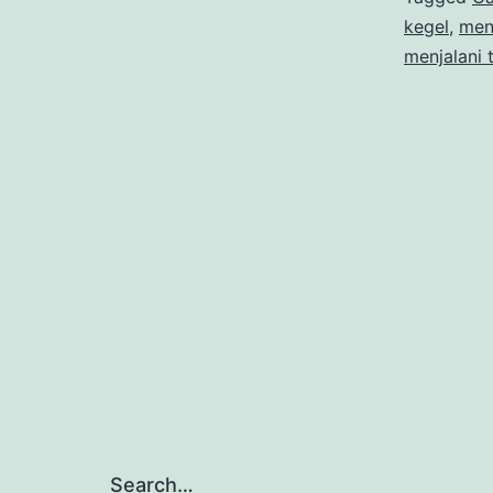
kegel
,
men
menjalani 
Search…