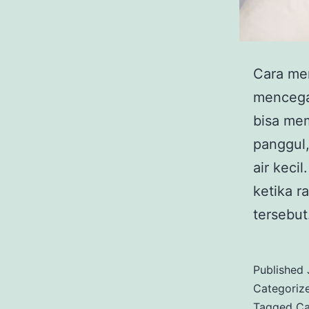
Cara men
mencegah
bisa mem
panggul,
air keci
ketika r
tersebu
Published
Categoriz
Tagged
Ca