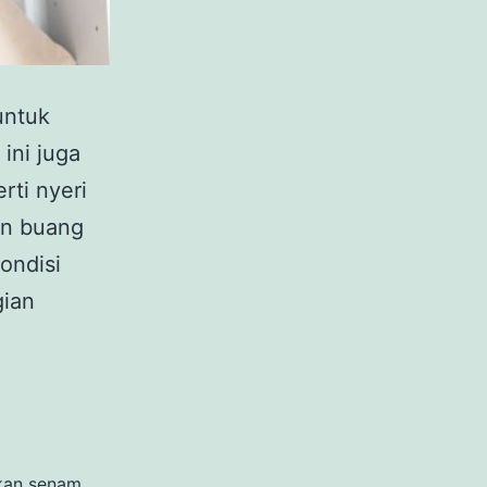
untuk
ini juga
rti nyeri
an buang
ondisi
gian
kan senam