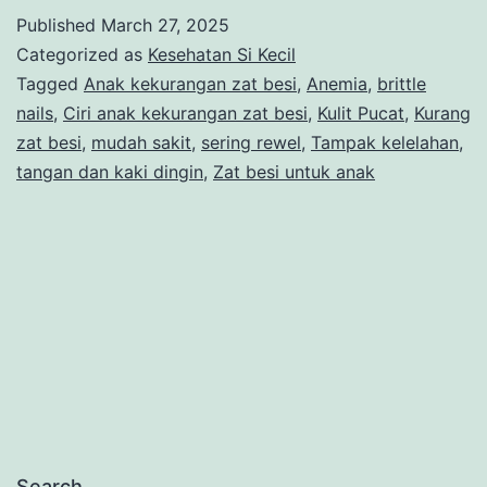
Anak
Published
March 27, 2025
Kekurang
Categorized as
Kesehatan Si Kecil
Zat
Tagged
Anak kekurangan zat besi
,
Anemia
,
brittle
nails
,
Ciri anak kekurangan zat besi
,
Kulit Pucat
,
Kurang
Besi
zat besi
,
mudah sakit
,
sering rewel
,
Tampak kelelahan
,
yang
tangan dan kaki dingin
,
Zat besi untuk anak
Perlu
Dikenali
Search…