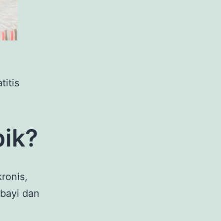
itis
pik?
ronis,
 bayi dan