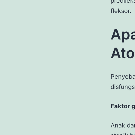
predilek
fleksor.
Apa
Ato
Penyebab
disfungs
Faktor 
Anak dar