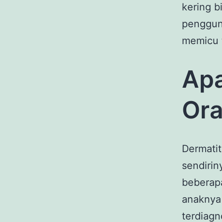
kering b
penggun
memicu t
Apa
Ora
Dermati
sendirin
beberapa
anaknya 
terdiagn