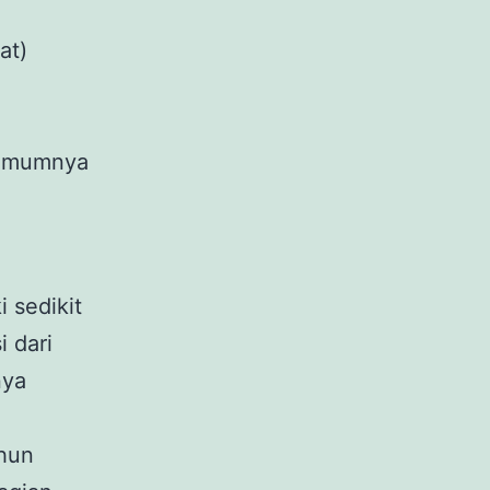
at)
(umumnya
i sedikit
 dari
nya
ahun