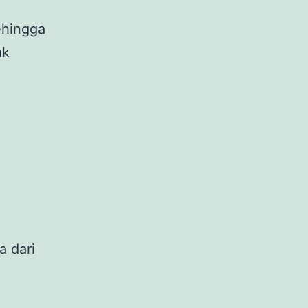
ehingga
ak
a dari