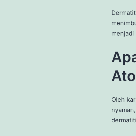
Dermatit
menimbu
menjadi 
Apa
Ato
Oleh kar
nyaman, 
dermatiti