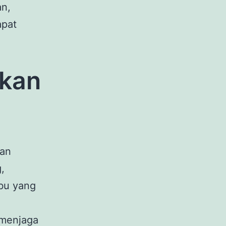
an,
apat
ukan
gan
,
ibu yang
 menjaga