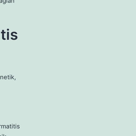
bagian
tis
netik,
matitis