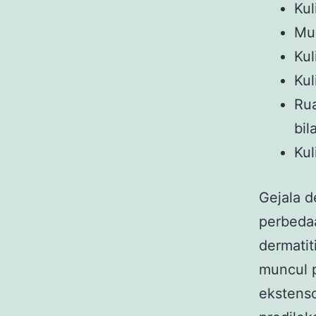
Kul
Mun
Ku
Kul
Ru
bil
Kul
Gejala d
perbedaa
dermatit
muncul p
ekstenso