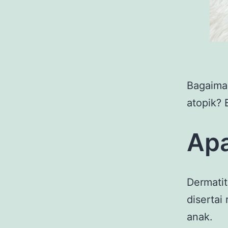
Bagaima
atopik? 
Apa
Dermatit
disertai
anak.