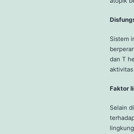
atopik b
Disfung
Sistem i
berperan
dan T he
aktivita
Faktor 
Selain d
terhadap
lingkung