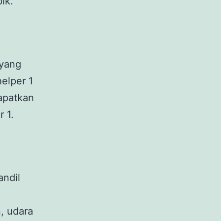
ik.
 yang
helper 1
dapatkan
r 1.
andil
, udara