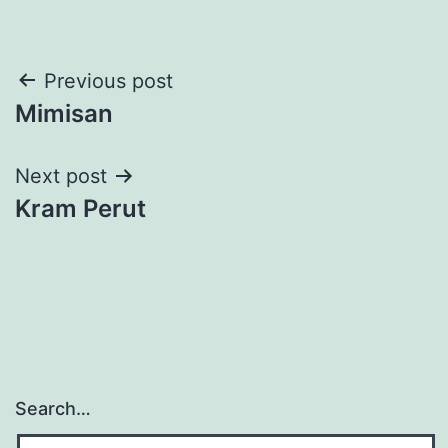
Post
Previous post
Mimisan
navigation
Next post
Kram Perut
Search…