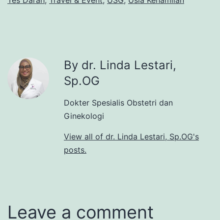
Tes Darah
,
Travel & Event
,
USG
,
Usia Kehamilan
By dr. Linda Lestari,
Sp.OG
Dokter Spesialis Obstetri dan
Ginekologi
View all of dr. Linda Lestari, Sp.OG's
posts.
Leave a comment