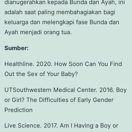
dianugerahkan kepada Bunda dan Ayah, ini
adalah saat paling membahagiakan bagi
keluarga dan melengkapi fase Bunda dan
Ayah menjadi orang tua.
Sumber:
Healthline. 2020. How Soon Can You Find
Out the Sex of Your Baby?
UTSouthwestern Medical Center. 2016. Boy
or Girl? The Difficulties of Early Gender
Prediction
Live Science. 2017. Am I Having a Boy or