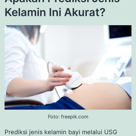
Kelamin Ini Akurat?
Foto: freepik.com
Prediksi jenis kelamin bayi melalui USG