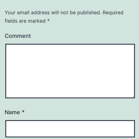
Your email address will not be published.
Required
fields are marked
*
Comment
Name
*