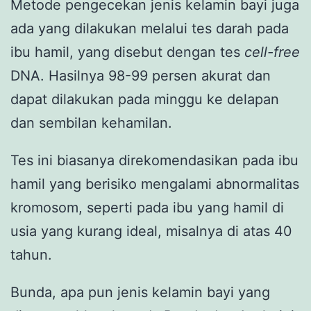
Metode pengecekan jenis kelamin bayi juga
ada yang dilakukan melalui tes darah pada
ibu hamil, yang disebut dengan tes
cell-free
DNA. Hasilnya 98-99 persen akurat dan
dapat dilakukan pada minggu ke delapan
dan sembilan kehamilan.
Tes ini biasanya direkomendasikan pada ibu
hamil yang berisiko mengalami abnormalitas
kromosom, seperti pada ibu yang hamil di
usia yang kurang ideal, misalnya di atas 40
tahun.
Bunda, apa pun jenis kelamin bayi yang