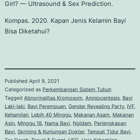
Girl? — Ultrasound & Sex Prediction.
Kompas. 2020. Kapan Jenis Kelamin Bayi
Bisa Diketahui?
Published
April 9, 2021
Categorized as
Perkembangan Sistem Tubuh
Tagged
Abnormalitas Kromosom
,
Amniocentesis
,
Bayi
Laki-laki
,
Bayi Perempuan
,
Gender Revealing Party
,
IVF
,
Kehamilan
,
Lebih 40 Minggu
,
Makanan Asam
,
Makanan
Asin
,
Minggu 18
,
Nama Bayi
,
Ngidam
,
Perlengkapan
Bayi
,
Skrining & Kunjungan Dokter
,
Tempat Tidur Bayi
,