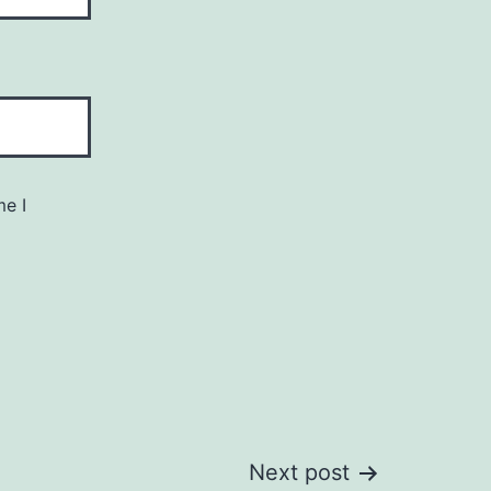
me I
Next post