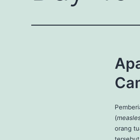
Apa
Ca
Pemberi
(
measles
orang tu
tersebut