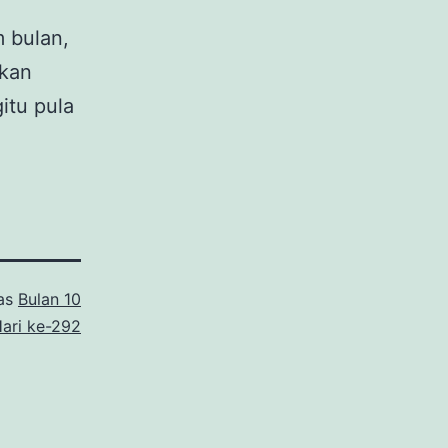
 bulan,
ikan
itu pula
 as
Bulan 10
ari ke-292