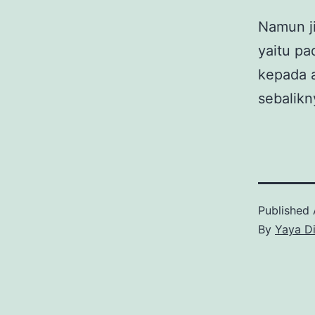
Namun ji
yaitu pa
kepada 
sebalikn
Published
By
Yaya D