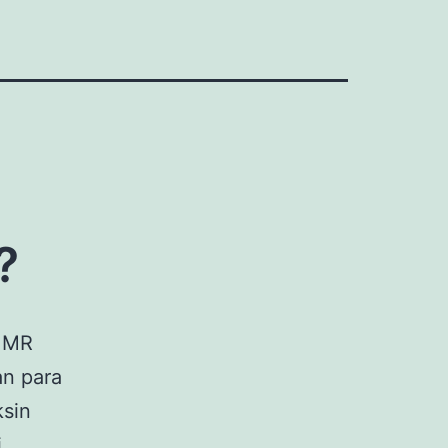
?
 MMR
n para
ksin
i