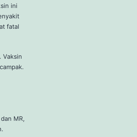
sin ini
enyakit
t fatal
. Vaksin
 campak.
k dan MR,
n.