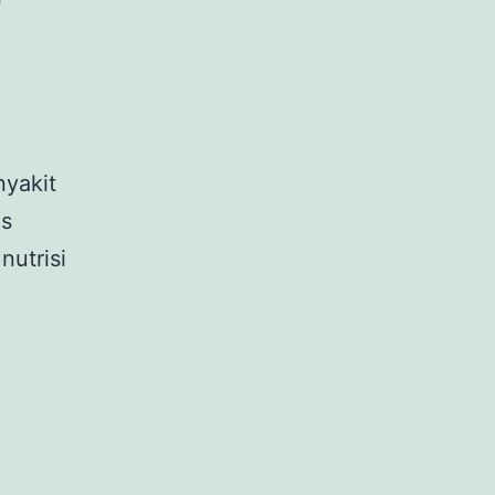
yakit
us
nutrisi