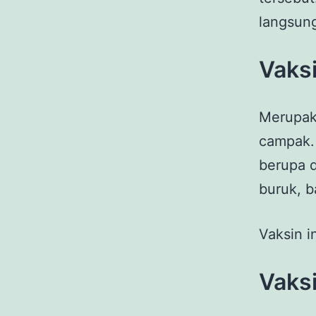
langsun
Vaks
Merupak
campak. 
berupa d
buruk, 
Vaksin i
Vaks