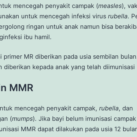
untuk mencegah penyakit campak (
measles
), vak
unakan untuk mencegah infeksi virus
rubella
. P
ergolong ringan untuk anak namun bisa berakiba
ginfeksi ibu hamil.
i primer MR diberikan pada usia sembilan bulan
diberikan kepada anak yang telah diimunisasi
in MMR
untuk mencegah penyakit campak,
rubella
, dan
an (
mumps
). Jika bayi belum imunisasi campa
nisasi MMR dapat dilakukan pada usia 12 bula