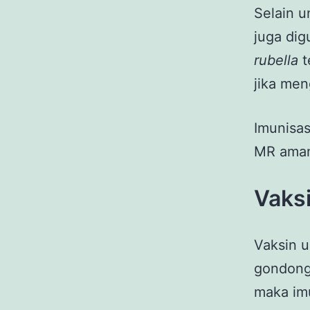
Selain 
juga dig
rubella
t
jika men
Imunisas
MR aman 
Vaks
Vaksin 
gondong
maka imu