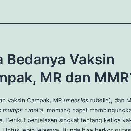
 Bedanya Vaksin
mpak, MR dan MMR
an vaksin Campak, MR (
measles
rubella), dan
 mumps rubella
) memang dapat membingungka
a. Berikut penjelasan singkat tentang ketiga va
. Untuk lebih jelasnya, Bunda bisa berkonsultas