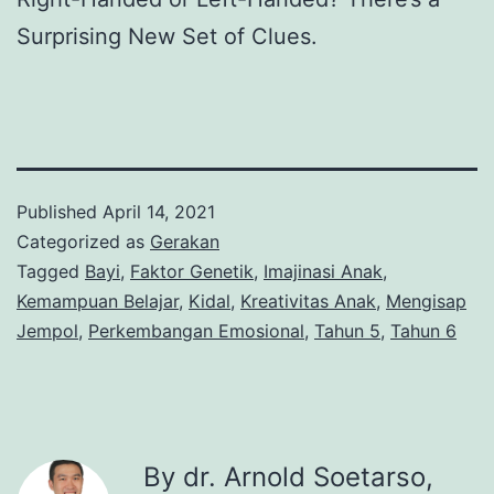
Surprising New Set of Clues.
Published
April 14, 2021
Categorized as
Gerakan
Tagged
Bayi
,
Faktor Genetik
,
Imajinasi Anak
,
Kemampuan Belajar
,
Kidal
,
Kreativitas Anak
,
Mengisap
Jempol
,
Perkembangan Emosional
,
Tahun 5
,
Tahun 6
By dr. Arnold Soetarso,