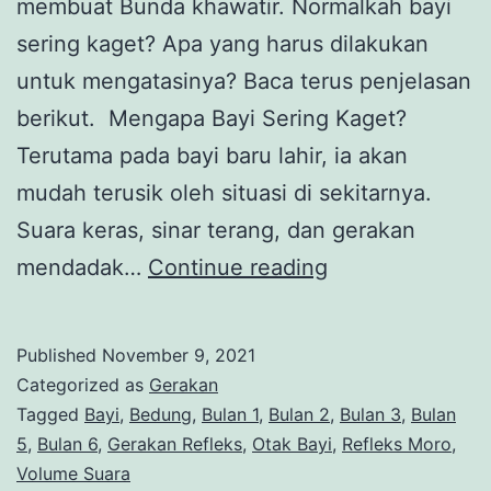
membuat Bunda khawatir. Normalkah bayi
sering kaget? Apa yang harus dilakukan
untuk mengatasinya? Baca terus penjelasan
berikut. Mengapa Bayi Sering Kaget?
Terutama pada bayi baru lahir, ia akan
mudah terusik oleh situasi di sekitarnya.
Suara keras, sinar terang, dan gerakan
Bayi
mendadak…
Continue reading
Sering
Kaget,
Published
November 9, 2021
Apakah
Categorized as
Gerakan
Normal?
Tagged
Bayi
,
Bedung
,
Bulan 1
,
Bulan 2
,
Bulan 3
,
Bulan
5
,
Bulan 6
,
Gerakan Refleks
,
Otak Bayi
,
Refleks Moro
,
Volume Suara