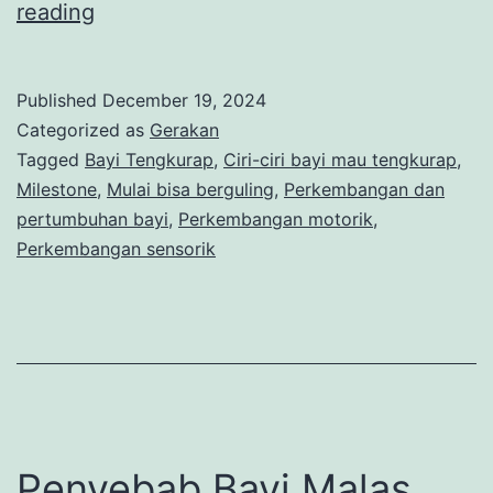
Ciri-
reading
Ciri
Bayi
Published
December 19, 2024
Mau
Categorized as
Gerakan
Tengkurap,
Tagged
Bayi Tengkurap
,
Ciri-ciri bayi mau tengkurap
,
Milestone
,
Mulai bisa berguling
,
Perkembangan dan
Kenali
pertumbuhan bayi
,
Perkembangan motorik
,
Yuk
Perkembangan sensorik
Bun!
Penyebab Bayi Malas