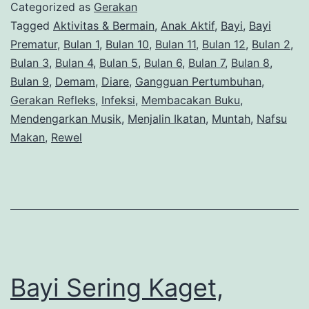
Bergerak
Categorized as
Gerakan
dan
Tagged
Aktivitas & Bermain
,
Anak Aktif
,
Bayi
,
Bayi
Prematur
,
Bulan 1
,
Bulan 10
,
Bulan 11
,
Bulan 12
,
Bulan 2
,
Cara
Bulan 3
,
Bulan 4
,
Bulan 5
,
Bulan 6
,
Bulan 7
,
Bulan 8
,
Mengatasinya
Bulan 9
,
Demam
,
Diare
,
Gangguan Pertumbuhan
,
Gerakan Refleks
,
Infeksi
,
Membacakan Buku
,
Mendengarkan Musik
,
Menjalin Ikatan
,
Muntah
,
Nafsu
Makan
,
Rewel
Bayi Sering Kaget,