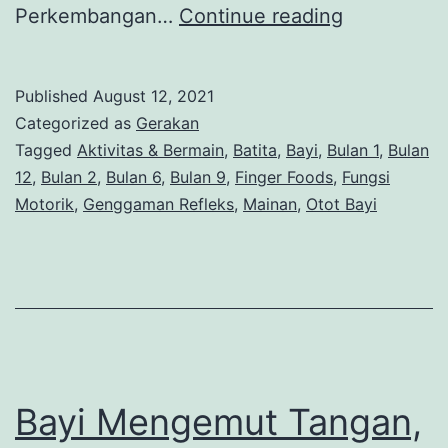
Begini
Perkembangan…
Continue reading
Perkemba
Motorik
Published
August 12, 2021
Halus
Categorized as
Gerakan
Anak
Tagged
Aktivitas & Bermain
,
Batita
,
Bayi
,
Bulan 1
,
Bulan
12
,
Bulan 2
,
Bulan 6
,
Bulan 9
,
Finger Foods
,
Fungsi
Motorik
,
Genggaman Refleks
,
Mainan
,
Otot Bayi
Bayi Mengemut Tangan,