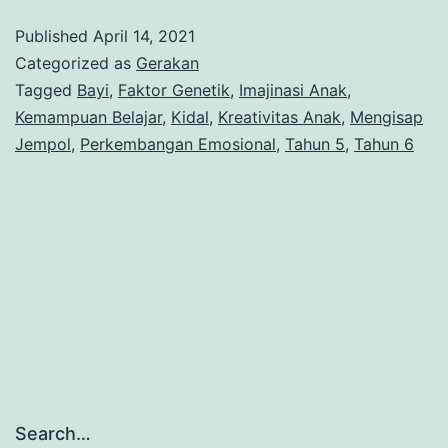
Published
April 14, 2021
Categorized as
Gerakan
Tagged
Bayi
,
Faktor Genetik
,
Imajinasi Anak
,
Kemampuan Belajar
,
Kidal
,
Kreativitas Anak
,
Mengisap
Jempol
,
Perkembangan Emosional
,
Tahun 5
,
Tahun 6
Search…