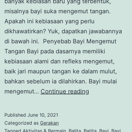
banyak kebiasan baru yang terbentuk,
misalnya bayi suka mengemut tangan.
Apakah ini kebiasaan yang perlu
dikhawatirkan? Yuk, dapatkan jawabannya
di bawah ini. Penyebab Bayi Mengemut
Tangan Bayi pada dasarnya memiliki
kebiasaan alami dan refleks mengemut,
baik jari maupun tangan ke dalam mulut,
bahkan sebelum ia dilahirkan. Bayi mulai
Bayi
mengemut…
Continue reading
Mengemut
Tangan,
Published
June 10, 2021
Apakah
Categorized as
Gerakan
Normal?
Tagged
Aktivitas & Bermain
,
Balita
,
Batita
,
Bayi
,
Bayi