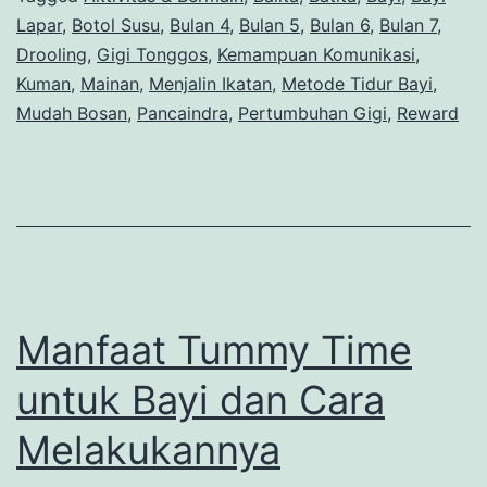
Lapar
,
Botol Susu
,
Bulan 4
,
Bulan 5
,
Bulan 6
,
Bulan 7
,
Drooling
,
Gigi Tonggos
,
Kemampuan Komunikasi
,
Kuman
,
Mainan
,
Menjalin Ikatan
,
Metode Tidur Bayi
,
Mudah Bosan
,
Pancaindra
,
Pertumbuhan Gigi
,
Reward
Manfaat Tummy Time
untuk Bayi dan Cara
Melakukannya