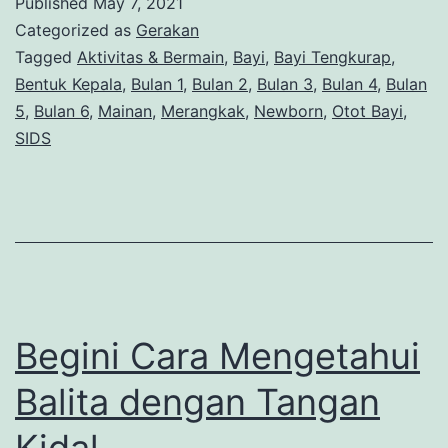
Published
May 7, 2021
Categorized as
Gerakan
Tagged
Aktivitas & Bermain
,
Bayi
,
Bayi Tengkurap
,
Bentuk Kepala
,
Bulan 1
,
Bulan 2
,
Bulan 3
,
Bulan 4
,
Bulan
5
,
Bulan 6
,
Mainan
,
Merangkak
,
Newborn
,
Otot Bayi
,
SIDS
Begini Cara Mengetahui
Balita dengan Tangan
Kidal