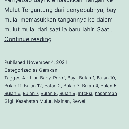
Penyebab Bayi Memasukkan Tangan ke
Mulut Tergantung dari penyebabnya, bayi
mulai memasukkan tangannya ke dalam
mulut mulai dari saat ia baru lahir. Saat…
Mengapa
Continue reading
Bayi
Senang
Published
November 4, 2021
Memasukkan
Categorized as
Gerakan
Tangan
Tagged
Air Liur
,
Baby-Proof
,
Bayi
,
Bulan 1
,
Bulan 10
,
Bulan 11
,
Bulan 12
,
Bulan 2
,
Bulan 3
,
Bulan 4
,
Bulan 5
,
ke
Bulan 6
,
Bulan 7
,
Bulan 8
,
Bulan 9
,
Infeksi
,
Kesehatan
Mulut?
Gigi
,
Kesehatan Mulut
,
Mainan
,
Rewel