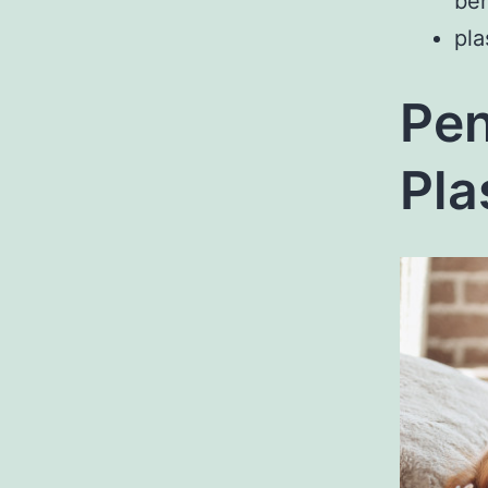
ben
pla
Pen
Pla