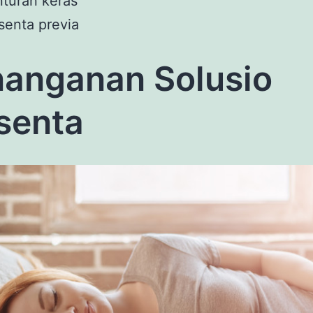
turan keras
senta previa
anganan Solusio
senta