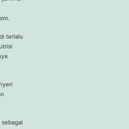
him.
i terlalu
trisi
nya
nyeri
an
i sebagai