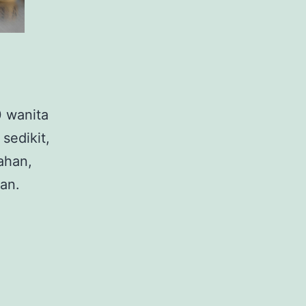
0 wanita
sedikit,
ahan,
an.