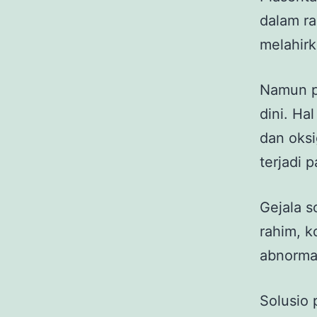
dalam ra
melahirk
Namun pa
dini. Ha
dan oksi
terjadi 
Gejala s
rahim, k
abnormal
Solusio 