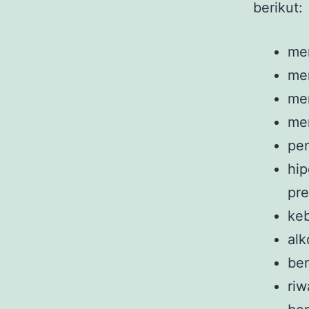
berikut:
me
men
mem
men
pe
hip
pre
ke
al
ben
riw