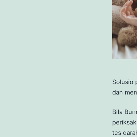
Solusio 
dan mem
Bila Bun
periksak
tes dara