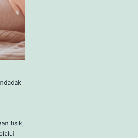
endadak
n fisik,
lalui