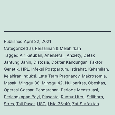
Published
April 22, 2021
Categorized as
Persalinan & Melahirkan
Tagged
Air Ketuban
,
Anensefali
,
Anxiety
,
Detak
Jantung Janin
,
Distosia
,
Dokter Kandungan
,
Faktor
Genetik
,
HPL
,
Infeksi Postpartum
,
Istirahat
,
Kehamilan
,
Kelahiran Induksi
,
Late Term Pregnancy
,
Makrosomia
,
Masak
,
Minggu 38
,
Minggu 42
,
Nuliparitas
,
Obesitas
,
Operasi Caesar
,
Pendarahan
,
Periode Menstruasi
,
Perlengkapan Bayi
,
Plasenta
,
Ruptur Uteri
,
Stillborn
,
Stres
,
Tali Pusar
,
USG
,
Usia 35-40
,
Zat Surfaktan