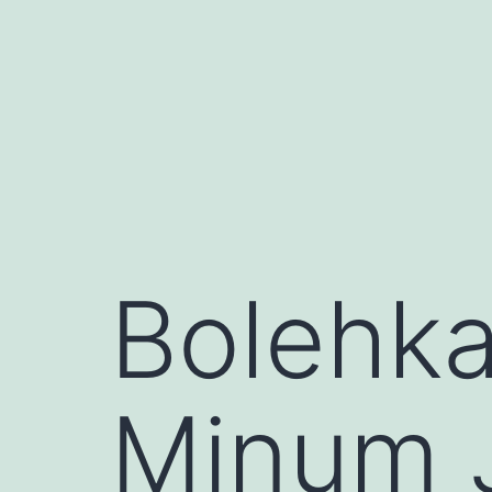
Skip
to
content
Bolehka
Minum 