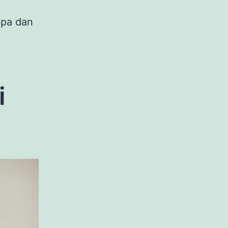
opa dan
i