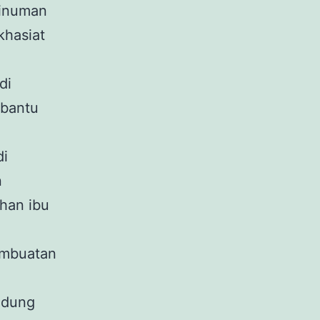
minuman
khasiat
di
mbantu
di
n
han ibu
embuatan
ndung