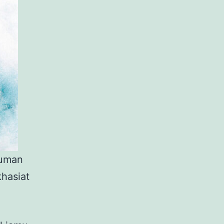
numan
hasiat