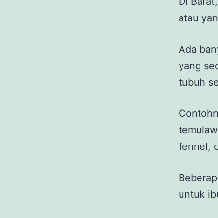
Di Barat
atau yan
Ada bany
yang se
tubuh se
Contohny
temulawa
fennel, 
Beberap
untuk ib