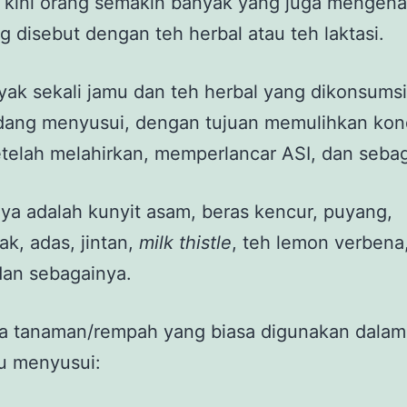
, kini orang semakin banyak yang juga mengena
g disebut dengan teh herbal atau teh laktasi.
ak sekali jamu dan teh herbal yang dikonsums
dang menyusui, dengan tujuan memulihkan kond
telah melahirkan, memperlancar ASI, dan seba
a adalah kunyit asam, beras kencur, puyang,
k, adas, jintan,
milk thistle
, teh lemon verbena
dan sebagainya.
a tanaman/rempah yang biasa digunakan dalam
u menyusui: