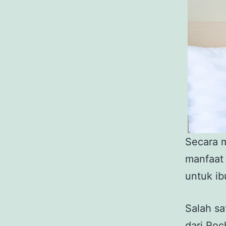
Secara 
manfaat 
untuk ib
Salah sa
dari Ro