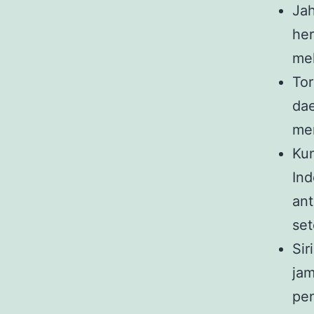
Jah
her
mel
Tor
dae
men
Kun
Ind
ant
set
Sir
jam
pe