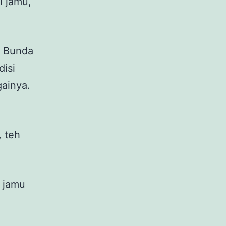
l jamu,
i Bunda
isi
gainya.
, teh
 jamu