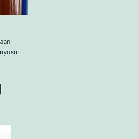
saan
nyusui
g