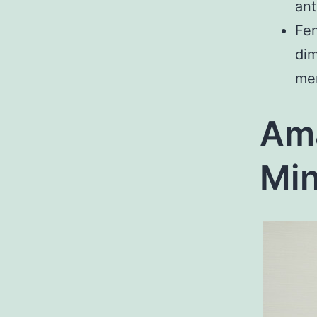
ant
Fen
dim
me
Ama
Mi