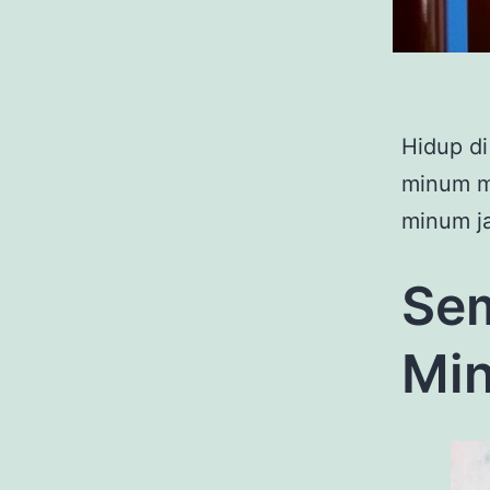
Hidup di
minum m
minum ja
Sem
Mi