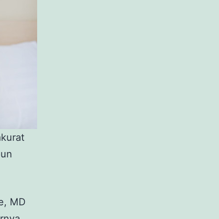
kurat
pun
ce, MD
arnya