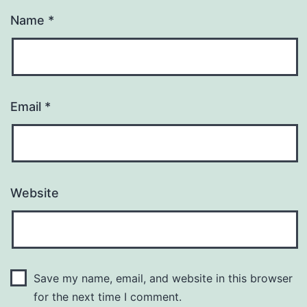
Name
*
Email
*
Website
Save my name, email, and website in this browser
for the next time I comment.