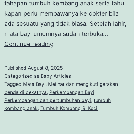
tahapan tumbuh kembang anak serta tahu
kapan perlu membawanya ke dokter bila
ada sesuatu yang tidak biasa. Setelah lahir,
mata bayi umumnya sudah terbuka…
Umur
Continue reading
Berapa
Bayi
Published
August 8, 2025
Bisa
Categorized as
Baby Articles
Melihat?
Tagged
Mata Bayi
,
Melihat dan mengikuti gerakan
benda di dekatnya
,
Perkembangan Bayi
,
Yuk,
Perkembangan dan pertumbuhan bayi
,
tumbuh
Intip
kembang anak
,
Tumbuh Kembang Si Kecil
Perkembangan
Si