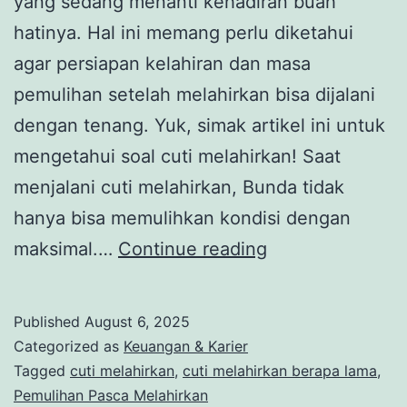
yang sedang menanti kehadiran buah
hatinya. Hal ini memang perlu diketahui
agar persiapan kelahiran dan masa
pemulihan setelah melahirkan bisa dijalani
dengan tenang. Yuk, simak artikel ini untuk
mengetahui soal cuti melahirkan! Saat
menjalani cuti melahirkan, Bunda tidak
hanya bisa memulihkan kondisi dengan
Cuti
maksimal.…
Continue reading
Melahirkan
Berapa
Published
August 6, 2025
Lama?
Categorized as
Keuangan & Karier
Ini
Tagged
cuti melahirkan
,
cuti melahirkan berapa lama
,
Pemulihan Pasca Melahirkan
Hak