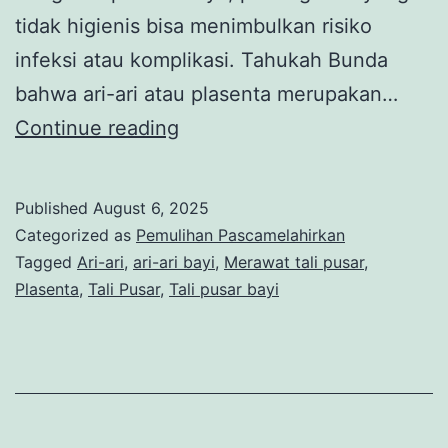
tidak higienis bisa menimbulkan risiko
infeksi atau komplikasi. Tahukah Bunda
bahwa ari-ari atau plasenta merupakan…
Ari-
Continue reading
Ari
Bayi,
Published
August 6, 2025
Ini
Categorized as
Pemulihan Pascamelahirkan
Perannya
Tagged
Ari-ari
,
ari-ari bayi
,
Merawat tali pusar
,
Plasenta
,
Tali Pusar
,
Tali pusar bayi
Selama
Masa
Kehamilan