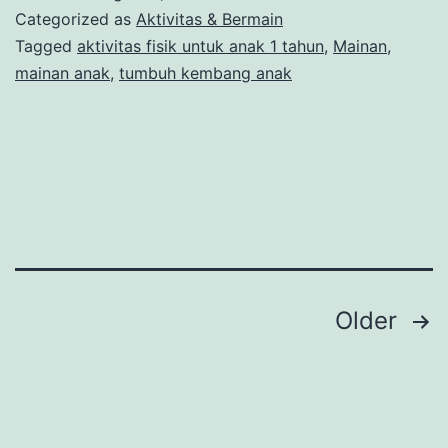
Ta
Categorized as
Aktivitas & Bermain
ya
Tagged
aktivitas fisik untuk anak 1 tahun
,
Mainan
,
mainan anak
,
tumbuh kembang anak
Ma
Me
Tu
Ke
Si
Kec
Posts
Older
navigation