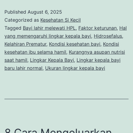
Bayi
Published
August 6, 2025
Baru
Categorized as
Kesehatan Si Kecil
Lahir
Tagged
Bayi lahir melewati HPL
,
Faktor keturunan
,
Hal
yang memengaruhi lingkar kepala bayi
,
Hidrosefalus
,
Normal
Kelahiran Prematur
,
Kondisi kesehatan bayi
,
Kondisi
Sesuai
kesehatan ibu selama hamil
,
Kurangnya asupan nutrisi
Jenis
saat hamil
,
Lingkar Kepala Bayi
,
Lingkar kepala bayi
baru lahir normal
,
Ukuran lingkar kepala bayi
Kelaminnya
8 Cara Mengeluarkan