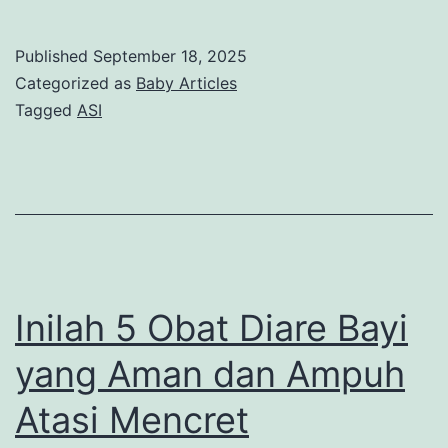
Makanan
Pelancar
Published
September 18, 2025
ASI
Categorized as
Baby Articles
Paling
Tagged
ASI
Ampuh
yang
Patut
Diketahui
Inilah 5 Obat Diare Bayi
yang Aman dan Ampuh
Atasi Mencret