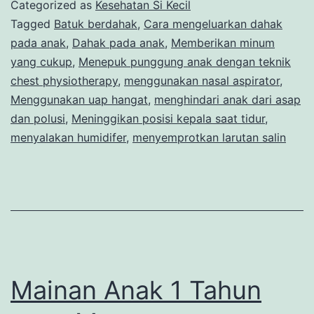
Dahak
Categorized as
Kesehatan Si Kecil
pada
Tagged
Batuk berdahak
,
Cara mengeluarkan dahak
pada anak
,
Dahak pada anak
,
Memberikan minum
Anak
yang cukup
,
Menepuk punggung anak dengan teknik
agar
chest physiotherapy
,
menggunakan nasal aspirator
,
Napas
Menggunakan uap hangat
,
menghindari anak dari asap
dan polusi
,
Meninggikan posisi kepala saat tidur
Lebih
,
menyalakan humidifer
,
menyemprotkan larutan salin
Lega
Mainan Anak 1 Tahun