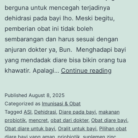
berguna untuk mencegah terjadinya
dehidrasi pada bayi lho. Meski begitu,
pemberian obat ini tidak boleh
sembarangan dan harus sesuai dengan
anjuran dokter ya, Bun. Menghadapi bayi
yang mendadak diare bisa bikin orang tua
Inilah
khawatir. Apalagi…
Continue reading
5
Obat
Published
August 8, 2025
Diare
Categorized as
Imunisasi & Obat
Bayi
Tagged
ASI
,
Dehidrasi
,
Diare pada bayi
,
makanan
probiotik
,
mencret
,
obat dari dokter
,
Obat diare bayi
,
yang
Obat diare untuk bayi
,
Oralit untuk bayi
,
Pilihan obat
Aman
diare bayi yang aman
,
priobiotik
,
suplemen zinc