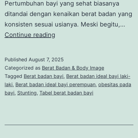
Pertumbuhan bayi yang sehat biasanya
ditandai dengan kenaikan berat badan yang
konsisten sesuai usianya. Meski begitu,…
Tabel
Continue reading
Berat
Badan
Published
August 7, 2025
Bayi:
Categorized as
Berat Badan & Body Image
Panduan
Tagged
Berat badan bayi
,
Berat badan ideal bayi laki-
laki
,
Berat badan ideal bayi perempuan
,
obesitas pada
Memantau
bayi
,
Stunting
,
Tabel berat badan bayi
Tumbuh
Kembang
Si
Kecil