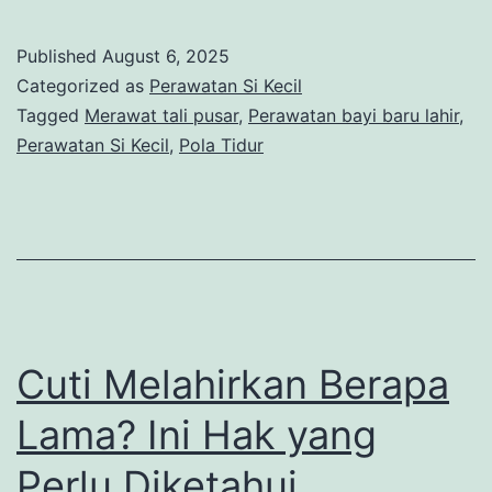
Perawatan
Bayi
Published
August 6, 2025
Baru
Categorized as
Perawatan Si Kecil
Lahir
Tagged
Merawat tali pusar
,
Perawatan bayi baru lahir
,
Perawatan Si Kecil
,
Pola Tidur
yang
Penting
Diketahui
Cuti Melahirkan Berapa
Lama? Ini Hak yang
Perlu Diketahui