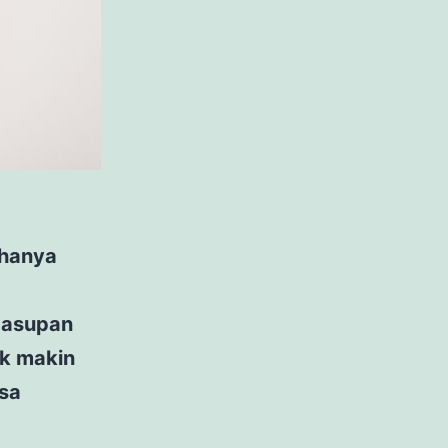
 hanya
i asupan
ak makin
isa