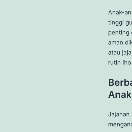
Anak-ana
tinggi g
penting
aman dik
atau jaj
rutin lho
Berba
Anak
Jajanan 
mengandu