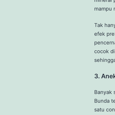
mineral 
mampu m
Tak hany
efek pre
pencern
cocok di
sehingga
3
.
Ane
Banyak s
Bunda te
satu con