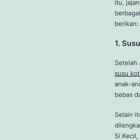
itu, jaj
berbagai
berikan:
1. Sus
Setelah 
susu ko
anak-ana
bebas da
Selain i
dilengka
Si Kecil