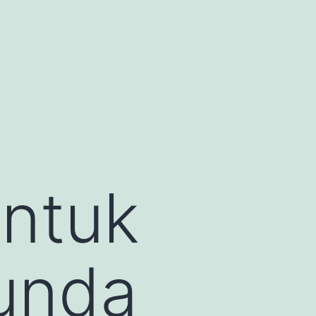
untuk
unda