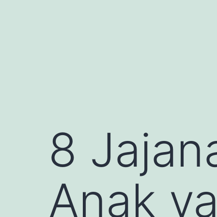
Skip
to
content
8 Jajan
Anak ya