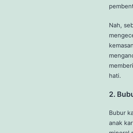
pembentu
Nah, se
mengecek
kemasan 
mengandu
memberi
hati.
2. Bub
Bubur k
anak kar