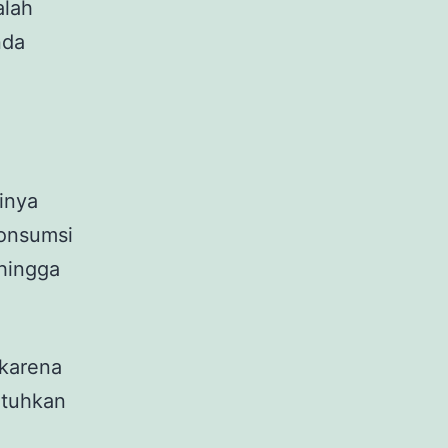
alah
nda
inya
konsumsi
ehingga
 karena
utuhkan