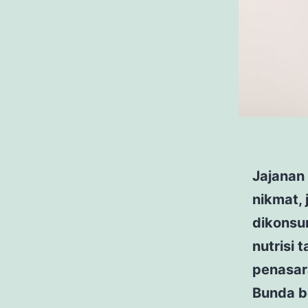
Jajanan
nikmat, 
dikonsum
nutrisi
penasara
Bunda be