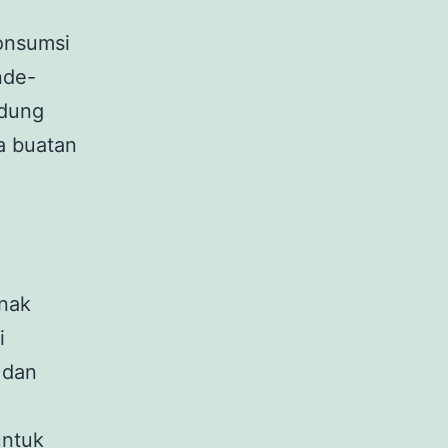
onsumsi
nde-
ndung
a buatan
anak
i
 dan
untuk