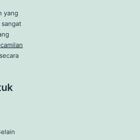
n yang
a sangat
ang
s
camilan
 secara
tuk
elain