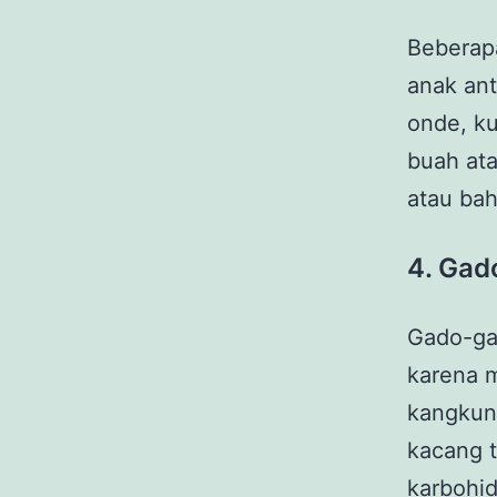
Beberap
anak ant
onde, k
buah ata
atau ba
4. Gad
Gado-ga
karena 
kangkung
kacang 
karbohid