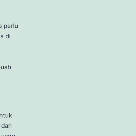
 perlu
a di
buah
ntuk
 dan