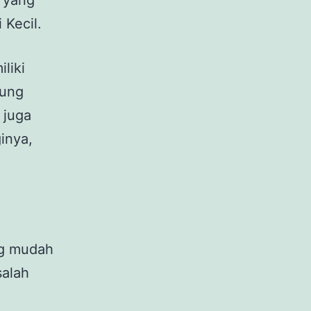
m yang
Kecil.
liki
kung
 juga
inya,
.
ng mudah
salah