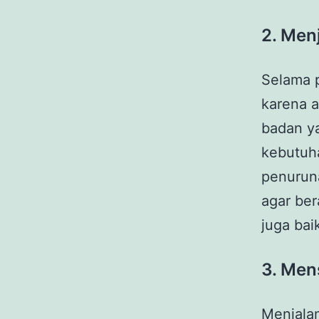
2. Men
Selama p
karena a
badan ya
kebutuha
penuruna
agar ber
juga bai
3. Men
Menjala