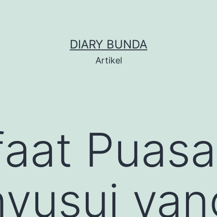
DIARY BUNDA
Artikel
faat Puasa
yusui yan