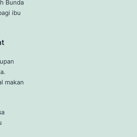
uh Bunda
agi ibu
at
supan
a.
al makan
sa
u