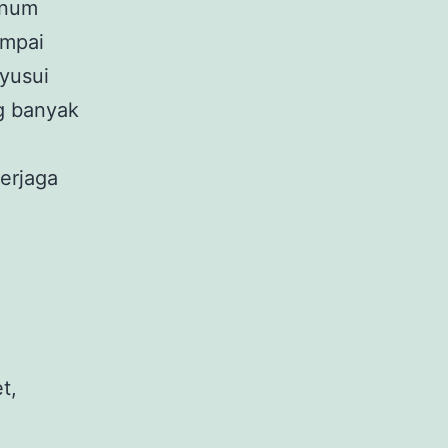
inum
ampai
yusui
g banyak
erjaga
t,