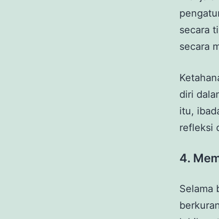
pengatur
secara t
secara 
Ketahan
diri da
itu, ib
refleksi
4. Mem
Selama b
berkuran