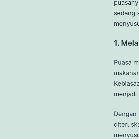
puasany
sedang s
menyusui
1. Mela
Puasa m
makanan
Kebiasa
menjadi 
Dengan b
diterusk
menyusui