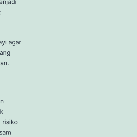
enjadi
t
ayi agar
yang
man.
an
uk
 risiko
asam