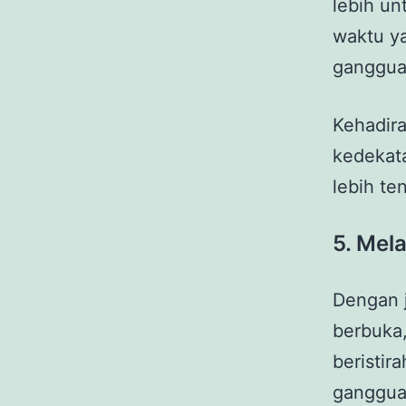
lebih u
waktu ya
ganggua
Kehadira
kedekat
lebih te
5. Mel
Dengan 
berbuka
beristir
ganggua