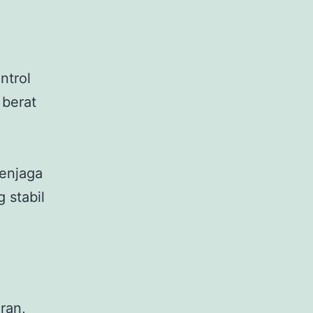
ntrol
 berat
a
menjaga
 stabil
ran,