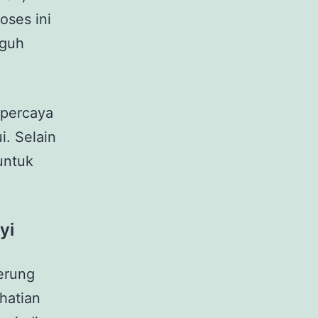
oses ini
gguh
 percaya
. Selain
untuk
yi
derung
hatian