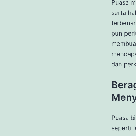
Puasa
me
serta ha
terbena
pun per
membuat 
mendapat
dan perk
Bera
Meny
Puasa bi
seperti