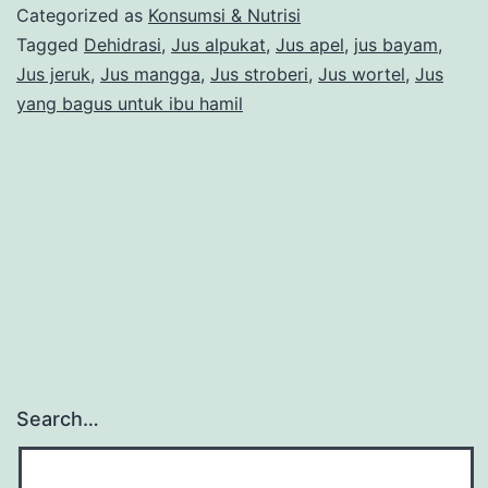
yang
Categorized as
Konsumsi & Nutrisi
Bagus
Tagged
Dehidrasi
,
Jus alpukat
,
Jus apel
,
jus bayam
,
Jus jeruk
,
Jus mangga
,
Jus stroberi
,
Jus wortel
,
Jus
untuk
yang bagus untuk ibu hamil
Ibu
Hamil
agar
Tetap
Sehat
Search…