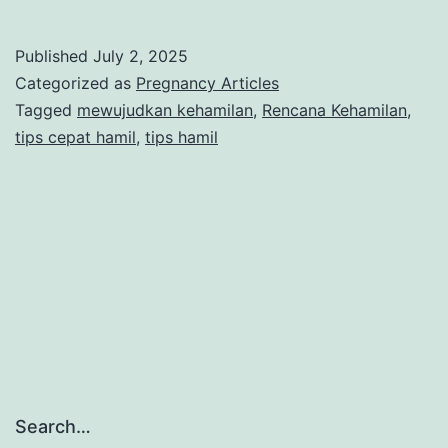
Tips
Cepat
Published
July 2, 2025
Hamil
Categorized as
Pregnancy Articles
dengan
Tagged
mewujudkan kehamilan
,
Rencana Kehamilan
,
tips cepat hamil
,
tips hamil
Cara
Alami
dan
Efektif
Search…