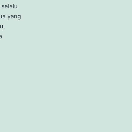
 selalu
ua yang
u,
a