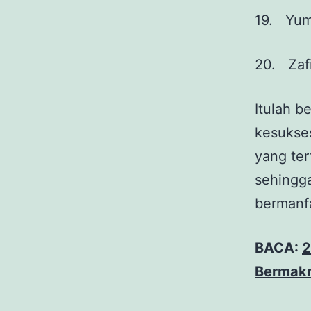
19. Yum
20. Zafi
Itulah b
kesukse
yang ter
sehingga
bermanf
BACA:
2
Bermak