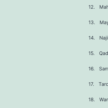
12. Mah
13. May
14. Naji
15. Qad
16. Sam
17. Tar
18. War