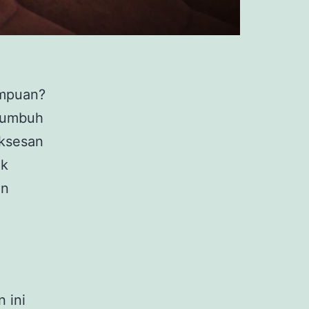
empuan?
tumbuh
uksesan
ak
an
 ini