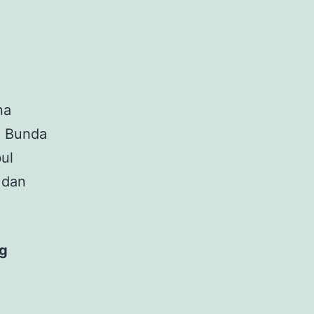
na
a Bunda
ul
 dan
ng