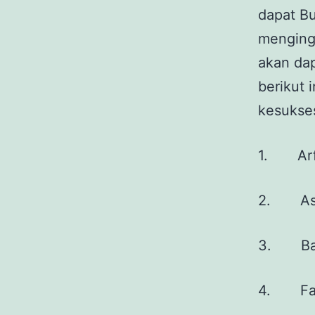
dapat Bu
menging
akan dap
berikut 
kesukses
1. Arfa
2. Asma
3. Bari
4. Fauz