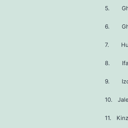
5. Ghan
6. Gha
7. Hud
8. Ifan
9. Izdi
10. Jal
11. Kinz