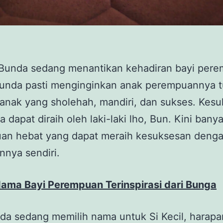
Bunda sedang menantikan kehadiran bayi per
Bunda pasti menginginkan anak perempuannya 
anak yang sholehah, mandiri, dan sukses. Kes
a dapat diraih oleh laki-laki lho, Bun. Kini bany
an hebat yang dapat meraih kesuksesan deng
nnya sendiri.
ama Bayi Perempuan Terinspirasi dari Bunga
da sedang memilih nama untuk Si Kecil, harapan