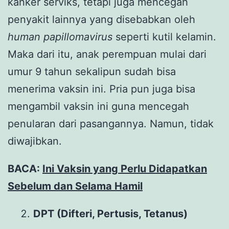
kanker serviks, tetapi juga mencegah
penyakit lainnya yang disebabkan oleh
human papillomavirus
seperti kutil kelamin.
Maka dari itu, anak perempuan mulai dari
umur 9 tahun sekalipun sudah bisa
menerima vaksin ini. Pria pun juga bisa
mengambil vaksin ini guna mencegah
penularan dari pasangannya. Namun, tidak
diwajibkan.
BACA:
Ini Vaksin yang Perlu Didapatkan
Sebelum dan Selama Hamil
DPT (Difteri, Pertusis, Tetanus)