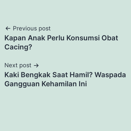
Post
Previous post
Kapan Anak Perlu Konsumsi Obat
navigation
Cacing?
Next post
Kaki Bengkak Saat Hamil? Waspada
Gangguan Kehamilan Ini