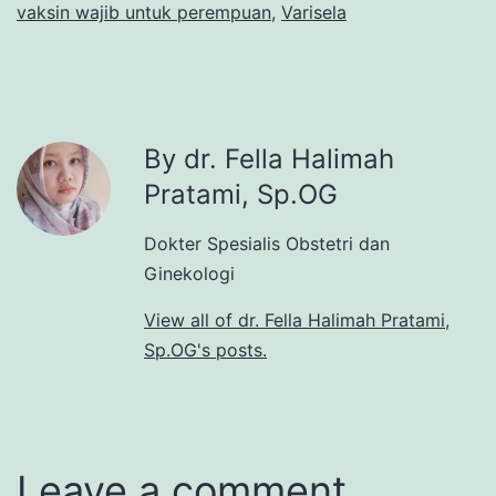
vaksin wajib untuk perempuan
,
Varisela
By dr. Fella Halimah
Pratami, Sp.OG
Dokter Spesialis Obstetri dan
Ginekologi
View all of dr. Fella Halimah Pratami,
Sp.OG's posts.
Leave a comment