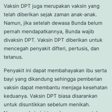
Vaksin DPT juga merupakan vaksin yang
telah diberikan sejak zaman anak-anak.
Namun, jika setelah dewasa Bunda belum
pernah mendapatkannya, Bunda wajib
divaksin DPT. Vaksin DPT diberikan untuk
mencegah penyakit difteri, pertusis, dan
tetanus.
Penyakit ini dapat membahayakan ibu serta
bayi yang dikandung sehingga pemberian
vaksin dapat membantu menjaga kesehatan
keduanya. Vaksin DPT biasa disarankan
untuk disuntikkan sebelum menikah.