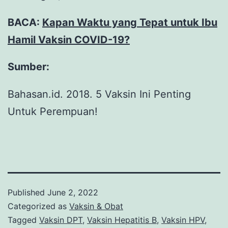
BACA:
Kapan Waktu yang Tepat untuk Ibu
Hamil Vaksin COVID-19?
Sumber:
Bahasan.id. 2018. 5 Vaksin Ini Penting
Untuk Perempuan!
Published
June 2, 2022
Categorized as
Vaksin & Obat
Tagged
Vaksin DPT
,
Vaksin Hepatitis B
,
Vaksin HPV
,