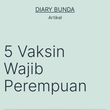
Skip
DIARY BUNDA
to
Artikel
content
5 Vaksin
Wajib
Perempuan