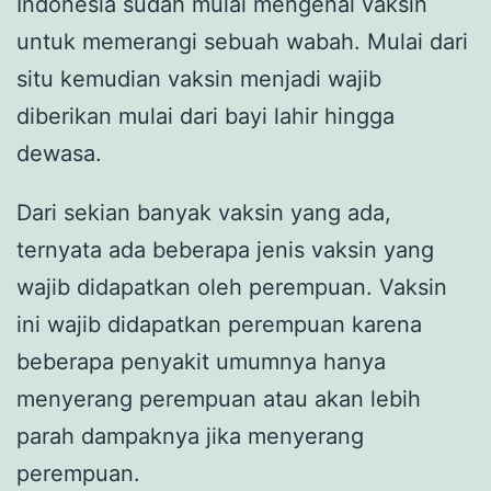
Indonesia sudah mulai mengenal vaksin
untuk memerangi sebuah wabah. Mulai dari
situ kemudian vaksin menjadi wajib
diberikan mulai dari bayi lahir hingga
dewasa.
Dari sekian banyak vaksin yang ada,
ternyata ada beberapa jenis vaksin yang
wajib didapatkan oleh perempuan. Vaksin
ini wajib didapatkan perempuan karena
beberapa penyakit umumnya hanya
menyerang perempuan atau akan lebih
parah dampaknya jika menyerang
perempuan.