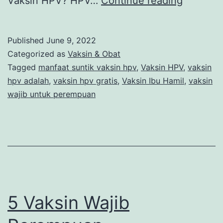
Vaksin HPV? HPV…
Continue reading
Lebih
Jauh
Published
June 9, 2022
tentang
Categorized as
Vaksin & Obat
Vaksin
Tagged
manfaat suntik vaksin hpv
,
Vaksin HPV
,
vaksin
hpv adalah
,
vaksin hpv gratis
,
Vaksin Ibu Hamil
,
vaksin
HPV
wajib untuk perempuan
5 Vaksin Wajib