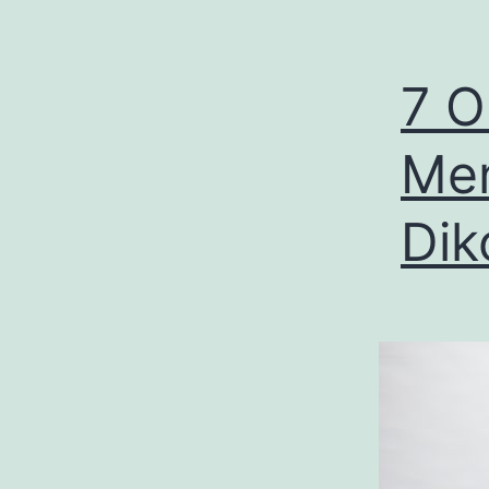
7 O
Men
Dik