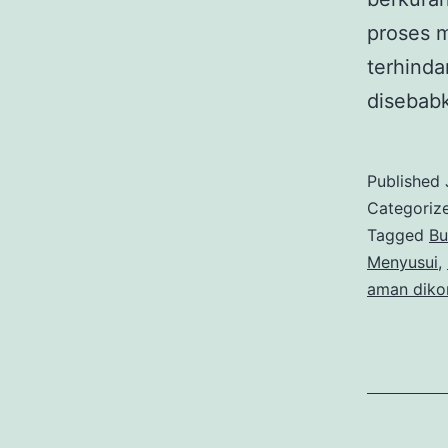
proses m
terhindar
diseba
Published
Categoriz
Tagged
Bu
Menyusui
,
aman diko