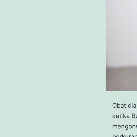
Obat dia
ketika B
mengonsu
berkuran