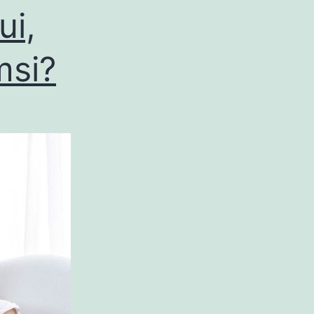
i,
msi?