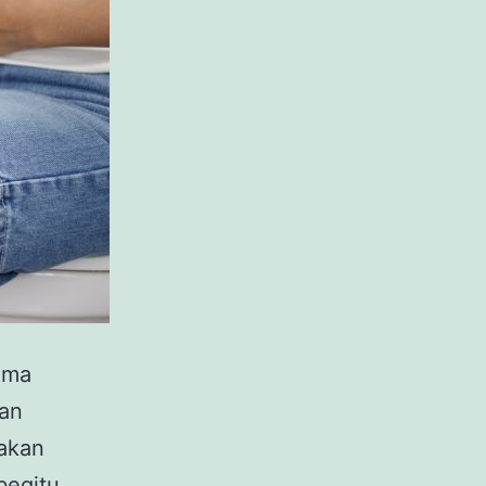
ama
gan
 akan
begitu,