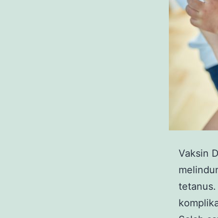
Vaksin D
melindun
tetanus.
komplika