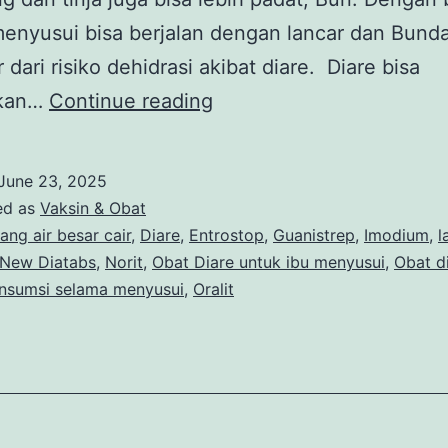
enyusui bisa berjalan dengan lancar dan Bund
 dari risiko dehidrasi akibat diare. Diare bisa
7
bkan…
Continue reading
Obat
Diare
June 23, 2025
untuk
ed as
Vaksin & Obat
Ibu
ang air besar cair
,
Diare
,
Entrostop
,
Guanistrep
,
Imodium
,
l
New Diatabs
,
Norit
,
Obat Diare untuk ibu menyusui
,
Obat d
Menyusui
nsumsi selama menyusui
,
Oralit
yang
Aman
Dikonsumsi