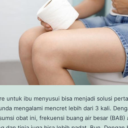
re untuk ibu menyusui bisa menjadi solusi pert
unda mengalami mencret lebih dari 3 kali. Den
msi obat ini, frekuensi buang air besar (BAB)
g dan tinja juga bisa lebih padat, Bun. Dengan 