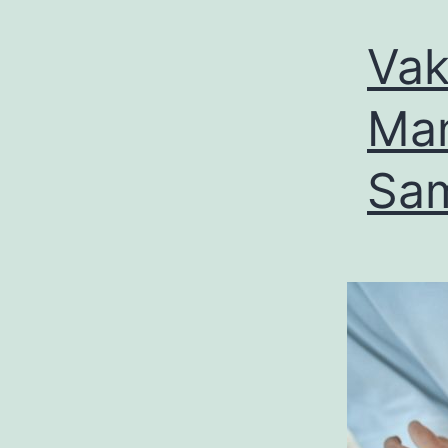
Vak
Man
Sa