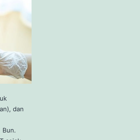
tuk
jan), dan
, Bun.