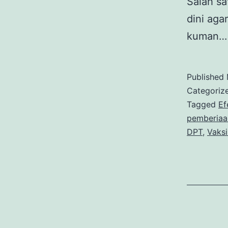
Salah sa
dini aga
kuman
Published
Categoriz
Tagged
Ef
pemberiaa
DPT
,
Vaks