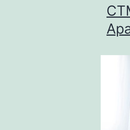
CTM
Apa