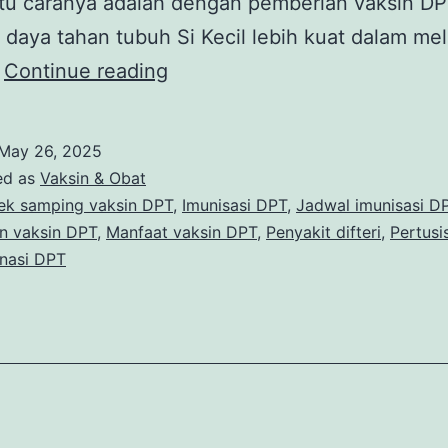
tu caranya adalah dengan pemberian vaksin DP
r daya tahan tubuh Si Kecil lebih kuat dalam m
Vaksin
…
Continue reading
DPT,
Ketahui
May 26, 2025
Manfaat,
ed as
Vaksin & Obat
Jadwal,
ek samping vaksin DPT
,
Imunisasi DPT
,
Jadwal imunisasi D
n vaksin DPT
,
Manfaat vaksin DPT
,
Penyakit difteri
,
Pertusi
dan
inasi DPT
Efek
Sampingnya