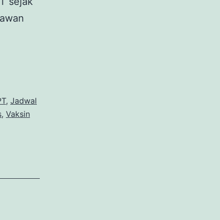
T sejak
elawan
PT
,
Jadwal
s
,
Vaksin