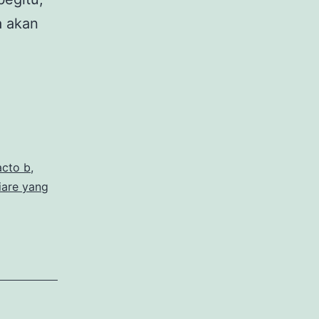
a akan
acto b
,
iare yang