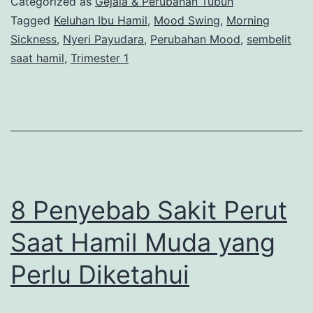
Categorized as
Gejala & Perubahan Tubuh
Trimester
Tagged
Keluhan Ibu Hamil
,
Mood Swing
,
Morning
Sickness
,
Nyeri Payudara
,
Perubahan Mood
,
sembelit
1
saat hamil
,
Trimester 1
yang
Sering
Terjadi
8 Penyebab Sakit Perut
Saat Hamil Muda yang
Perlu Diketahui