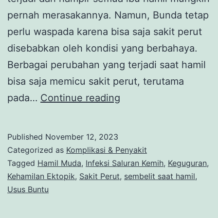
pernah merasakannya. Namun, Bunda tetap
perlu waspada karena bisa saja sakit perut
disebabkan oleh kondisi yang berbahaya.
Berbagai perubahan yang terjadi saat hamil
bisa saja memicu sakit perut, terutama
8
pada…
Continue reading
Penyebab
Sakit
Published
November 12, 2023
Perut
Categorized as
Komplikasi & Penyakit
Saat
Tagged
Hamil Muda
,
Infeksi Saluran Kemih
,
Keguguran
,
Kehamilan Ektopik
,
Sakit Perut
,
sembelit saat hamil
,
Hamil
Usus Buntu
Muda
yang