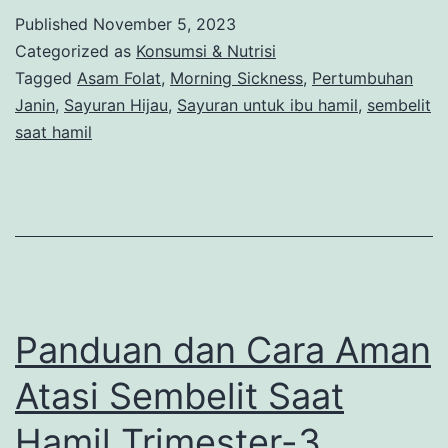
untuk
Published
November 5, 2023
Ibu
Categorized as
Konsumsi & Nutrisi
Hamil
Tagged
Asam Folat
,
Morning Sickness
,
Pertumbuhan
Janin
,
Sayuran Hijau
,
Sayuran untuk ibu hamil
,
sembelit
yang
saat hamil
Bagus
Dikons
Panduan dan Cara Aman
Atasi Sembelit Saat
Hamil Trimester-3