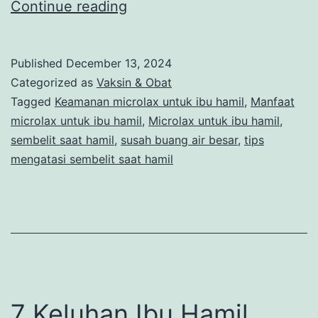
Penggunaan
Continue reading
Microlax
untuk
Published
December 13, 2024
Ibu
Categorized as
Vaksin & Obat
Hamil,
Tagged
Keamanan microlax untuk ibu hamil
,
Manfaat
microlax untuk ibu hamil
,
Microlax untuk ibu hamil
,
Aman
sembelit saat hamil
,
susah buang air besar
,
tips
Nggak
mengatasi sembelit saat hamil
Ya?
7 Keluhan Ibu Hamil