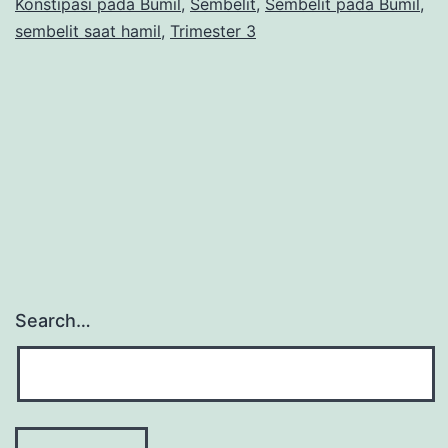
Konstipasi pada Bumil
,
Sembelit
,
Sembelit pada Bumil
,
Sembelit
sembelit saat hamil
,
Trimester 3
Saat
Hamil
Trimester-
3
Search…