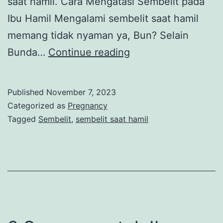
saat hamil. Cara Mengatasi Sembelit pada
Ibu Hamil Mengalami sembelit saat hamil
memang tidak nyaman ya, Bun? Selain
Cara
Bunda…
Continue reading
Mengatasi
Sembelit
Published
November 7, 2023
pada
Categorized as
Pregnancy
Ibu
Tagged
Sembelit
,
sembelit saat hamil
Hamil
dengan
Mudah
dan
Aman