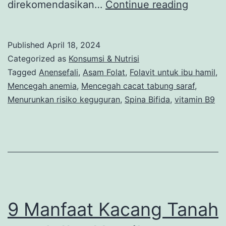
Folavit
direkomendasikan…
Continue reading
untuk
Ibu
Published
April 18, 2024
Hamil,
Categorized as
Konsumsi & Nutrisi
Ini
Tagged
Anensefali
,
Asam Folat
,
Folavit untuk ibu hamil
,
Mencegah anemia
,
Mencegah cacat tabung saraf
,
Berbaga
Menurunkan risiko keguguran
,
Spina Bifida
,
vitamin B9
Manfaa
9 Manfaat Kacang Tanah