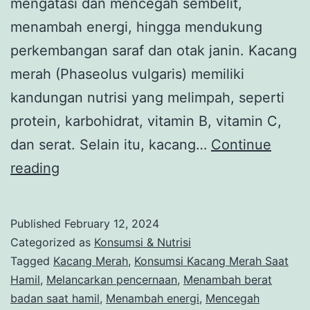
mengatasi dan mencegah sembelit,
menambah energi, hingga mendukung
perkembangan saraf dan otak janin. Kacang
merah (Phaseolus vulgaris) memiliki
kandungan nutrisi yang melimpah, seperti
protein, karbohidrat, vitamin B, vitamin C,
dan serat. Selain itu, kacang…
Continue
Makan
reading
Kacang
Merah
Published
February 12, 2024
Saat
Categorized as
Konsumsi & Nutrisi
Hamil,
Tagged
Kacang Merah
,
Konsumsi Kacang Merah Saat
Hamil
,
Melancarkan pencernaan
,
Menambah berat
Ketahui
badan saat hamil
,
Menambah energi
,
Mencegah
Beragam