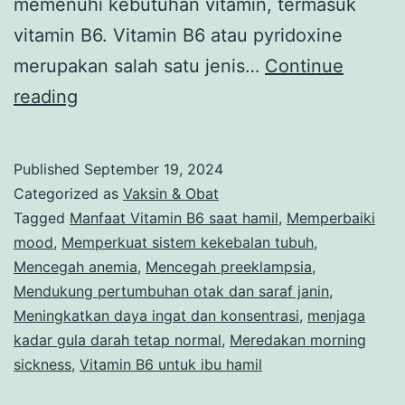
memenuhi kebutuhan vitamin, termasuk
vitamin B6. Vitamin B6 atau pyridoxine
merupakan salah satu jenis…
Continue
Yuk,
reading
Ketahui
8
Published
September 19, 2024
Manfaat
Categorized as
Vaksin & Obat
Vitamin
Tagged
Manfaat Vitamin B6 saat hamil
,
Memperbaiki
mood
,
Memperkuat sistem kekebalan tubuh
,
B6
Mencegah anemia
,
Mencegah preeklampsia
,
untuk
Mendukung pertumbuhan otak dan saraf janin
,
Ibu
Meningkatkan daya ingat dan konsentrasi
,
menjaga
kadar gula darah tetap normal
Hamil!
,
Meredakan morning
sickness
,
Vitamin B6 untuk ibu hamil