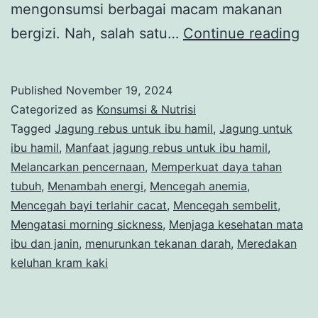
mengonsumsi berbagai macam makanan
9
bergizi. Nah, salah satu…
Continue reading
Ma
Ja
Published
November 19, 2024
Re
Categorized as
Konsumsi & Nutrisi
un
Tagged
Jagung rebus untuk ibu hamil
,
Jagung untuk
ibu hamil
,
Manfaat jagung rebus untuk ibu hamil
,
Ib
Melancarkan pencernaan
,
Memperkuat daya tahan
Ha
tubuh
,
Menambah energi
,
Mencegah anemia
,
ya
Mencegah bayi terlahir cacat
,
Mencegah sembelit
,
Mengatasi morning sickness
,
Menjaga kesehatan mata
Me
ibu dan janin
,
menurunkan tekanan darah
,
Meredakan
keluhan kram kaki