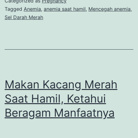
Categorized as
Pregnancy
Hamil
Tagged
Anemia
,
anemia saat hamil
,
Mencegah anemia
,
Sel Darah Merah
untuk
Mencegah
Anemia
Makan Kacang Merah
Saat Hamil, Ketahui
Beragam Manfaatnya