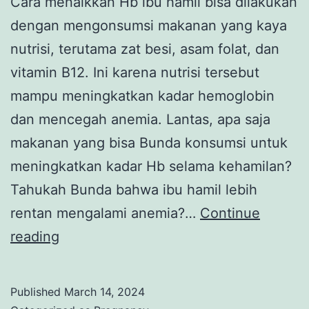
Cara menaikkan Hb ibu hamil bisa dilakukan
dengan mengonsumsi makanan yang kaya
nutrisi, terutama zat besi, asam folat, dan
vitamin B12. Ini karena nutrisi tersebut
mampu meningkatkan kadar hemoglobin
dan mencegah anemia. Lantas, apa saja
makanan yang bisa Bunda konsumsi untuk
meningkatkan kadar Hb selama kehamilan?
Tahukah Bunda bahwa ibu hamil lebih
rentan mengalami anemia?…
Continue
Cara
reading
Menaikkan
Hb
Published
March 14, 2024
Ibu