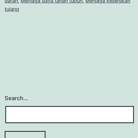
darah
,
Menjaga daya tahan tubuh
,
Menjaga kesehatan
Hamil
tulang
yang
Jarang
Diketahui
Search…