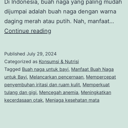
Di Indonesia, buah naga yang paling mudah
dijumpai adalah buah naga dengan warna
daging merah atau putih. Nah, manfaat…
7
Continue reading
Manfaat
Buah
Published
July 29, 2024
Naga
Categorized as
Konsumsi & Nutrisi
untuk
Tagged
Buah naga untuk bayi
,
Manfaat Buah Naga
untuk Bayi
,
Melancarkan pencernaan
,
Mempercepat
Bayi
penyembuhan iritasi dan ruam kulit
,
Memperkuat
yang
tulang dan gigi
,
Mencegah anemia
,
Meningkatkan
Menyehatkan
kecerdasaan otak
,
Menjaga kesehatan mata