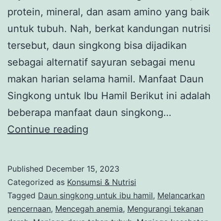
protein, mineral, dan asam amino yang baik
untuk tubuh. Nah, berkat kandungan nutrisi
tersebut, daun singkong bisa dijadikan
sebagai alternatif sayuran sebagai menu
makan harian selama hamil. Manfaat Daun
Singkong untuk Ibu Hamil Berikut ini adalah
beberapa manfaat daun singkong…
5
Continue reading
Manfaat
Daun
Published
December 15, 2023
Singkong
Categorized as
Konsumsi & Nutrisi
untuk
Tagged
Daun singkong untuk ibu hamil
,
Melancarkan
pencernaan
,
Mencegah anemia
,
Mengurangi tekanan
Ibu