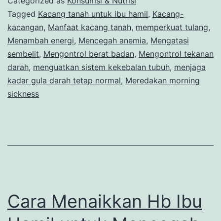
Categorized as
Konsumsi & Nutrisi
untuk
Tagged
Kacang tanah untuk ibu hamil
,
Kacang-
kacangan
,
Manfaat kacang tanah
,
memperkuat tulang
,
Ibu
Menambah energi
,
Mencegah anemia
,
Mengatasi
Hamil
sembelit
,
Mengontrol berat badan
,
Mengontrol tekanan
darah
,
menguatkan sistem kekebalan tubuh
,
menjaga
kadar gula darah tetap normal
,
Meredakan morning
sickness
Cara Menaikkan Hb Ibu