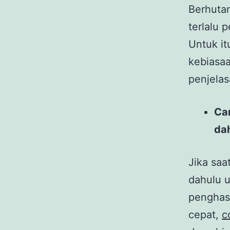
Berhuta
terlalu
Untuk i
kebiasaa
penjelas
Car
da
Jika saa
dahulu u
penghasi
cepat,
c