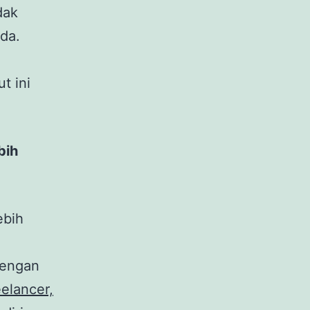
dak
da.
t ini
bih
ebih
dengan
elancer,