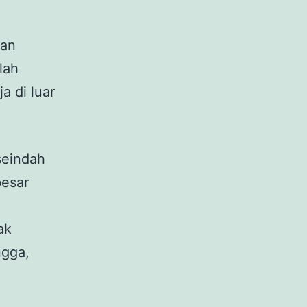
han
lah
a di luar
seindah
besar
ak
ngga,