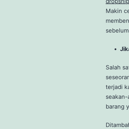
dropship
Makin ce
membena
sebelum
Ji
Salah sa
seseoran
terjadi 
seakan-
barang y
Ditambah