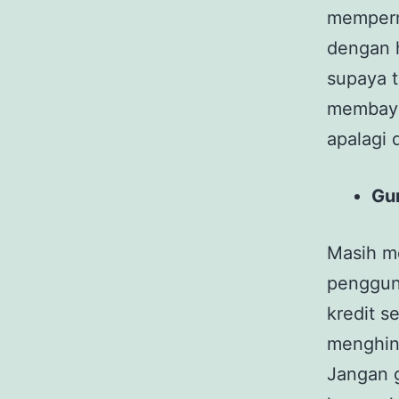
memperm
dengan 
supaya t
membaya
apalagi 
Gun
Masih m
pengguna
kredit s
menghind
Jangan g