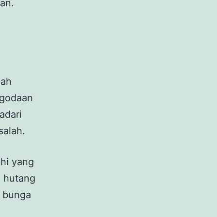
an.
lah
u godaan
adari
salah.
hi yang
a hutang
 bunga