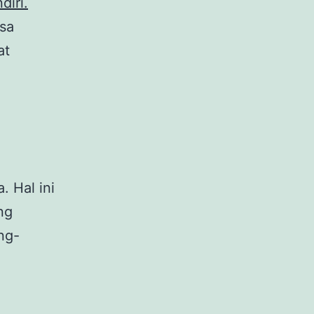
diri.
isa
at
 Hal ini
ng
ng-