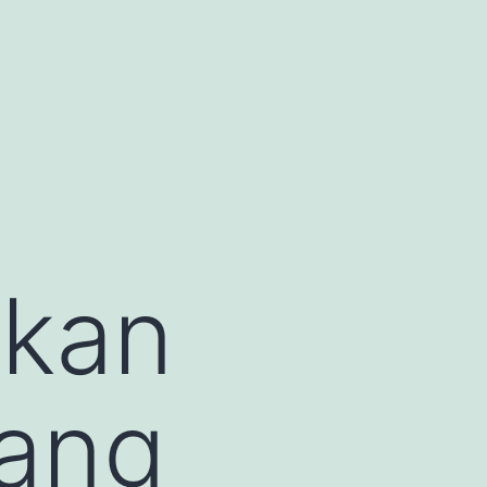
ikan
tang