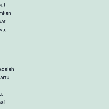
but
amkan
pat
ya,
adalah
artu
u.
nai