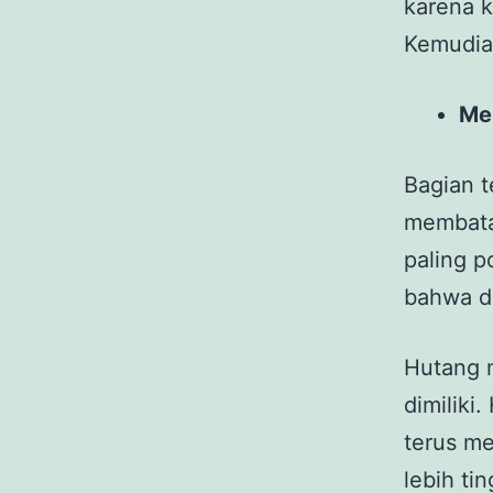
karena 
Kemudian
Mem
Bagian t
membatas
paling p
bahwa d
Hutang 
dimiliki
terus m
lebih tin