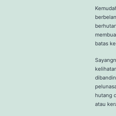
Kemuda
berbelan
berhutan
membuat 
batas k
Sayangn
kelihata
dibandin
pelunasa
hutang 
atau ker