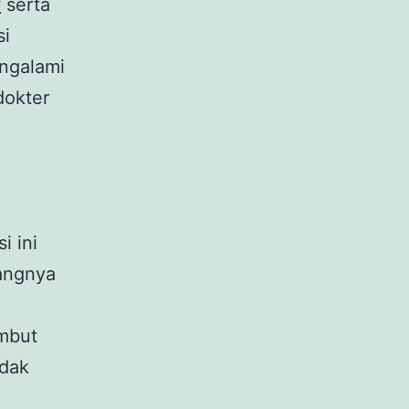
k
serta
si
engalami
dokter
i ini
angnya
ambut
idak