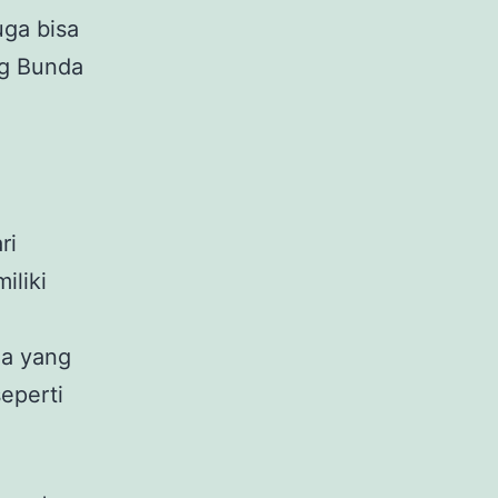
uga bisa
ng Bunda
ri
iliki
ga yang
eperti