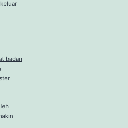
 keluar
at badan
n
ster
oleh
makin