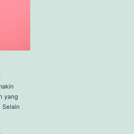
h
makin
an yang
 Selain