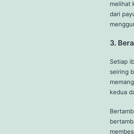
melihat 
dari pay
menggun
3. Ber
Setiap 
seiring 
memang 
kedua da
Bertamb
bertamba
membesar