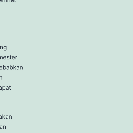
rlihat
ang
mester
sebabkan
n
apat
 akan
kan