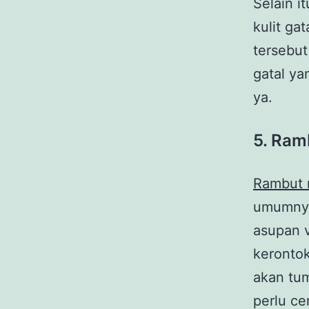
Selain i
kulit ga
tersebut
gatal ya
ya.
5. Ram
Rambut 
umumnya
asupan v
kerontok
akan tum
perlu ce