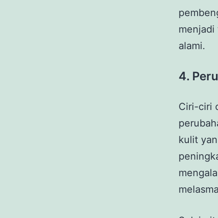
pembengk
menjadi 
alami.
4. Per
Ciri-cir
peruba
kulit yan
peningk
mengalam
melasma