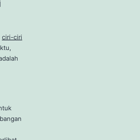
i
n
ciri-ciri
ktu,
adalah
ntuk
embangan