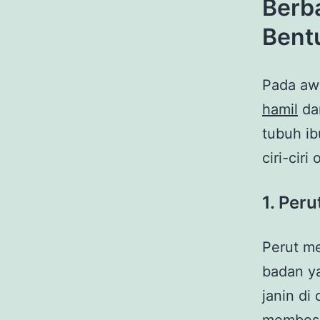
Berba
Bent
Pada aw
hamil
dar
tubuh ib
ciri-cir
1. Per
Perut me
badan ya
janin di