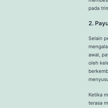
membesar
pada tri
2. Pay
Selain p
mengala
awal, pa
oleh kel
berkemb
menyusui
Ketika m
terasa m