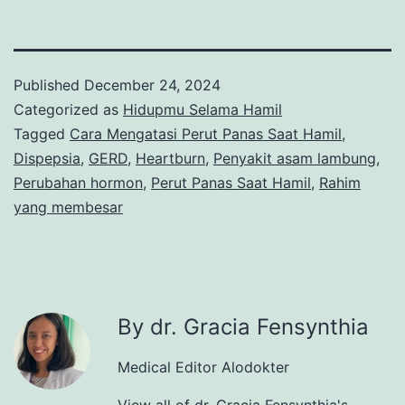
Published
December 24, 2024
Categorized as
Hidupmu Selama Hamil
Tagged
Cara Mengatasi Perut Panas Saat Hamil
,
Dispepsia
,
GERD
,
Heartburn
,
Penyakit asam lambung
,
Perubahan hormon
,
Perut Panas Saat Hamil
,
Rahim
yang membesar
By dr. Gracia Fensynthia
Medical Editor Alodokter
View all of dr. Gracia Fensynthia's