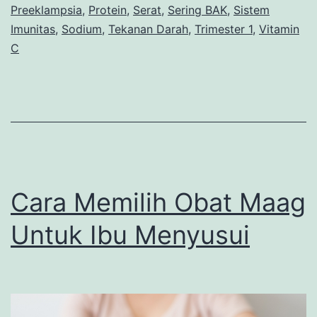
Preeklampsia
,
Protein
,
Serat
,
Sering BAK
,
Sistem
Imunitas
,
Sodium
,
Tekanan Darah
,
Trimester 1
,
Vitamin
C
Cara Memilih Obat Maag
Untuk Ibu Menyusui