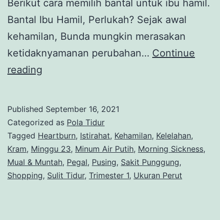
Berikut cara memilih bantal untuk ibu hamil.
Bantal Ibu Hamil, Perlukah? Sejak awal
kehamilan, Bunda mungkin merasakan
ketidaknyamanan perubahan…
Continue
Mau
reading
Beli
Bantal
Published
September 16, 2021
Hamil,
Categorized as
Pola Tidur
Bun?
Tagged
Heartburn
,
Istirahat
,
Kehamilan
,
Kelelahan
,
Kram
,
Minggu 23
,
Minum Air Putih
,
Morning Sickness
,
Baca
Mual & Muntah
,
Pegal
,
Pusing
,
Sakit Punggung
,
Ini
Shopping
,
Sulit Tidur
,
Trimester 1
,
Ukuran Perut
Dulu