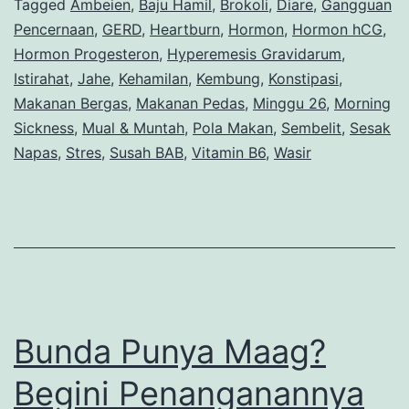
Bisa
Tagged
Ambeien
,
Baju Hamil
,
Brokoli
,
Diare
,
Gangguan
Pencernaan
,
GERD
,
Heartburn
,
Hormon
,
Hormon hCG
,
Terjadi
Hormon Progesteron
,
Hyperemesis Gravidarum
,
Saat
Istirahat
,
Jahe
,
Kehamilan
,
Kembung
,
Konstipasi
,
Hamil
Makanan Bergas
,
Makanan Pedas
,
Minggu 26
,
Morning
Sickness
,
Mual & Muntah
,
Pola Makan
,
Sembelit
,
Sesak
Napas
,
Stres
,
Susah BAB
,
Vitamin B6
,
Wasir
Bunda Punya Maag?
Begini Penanganannya