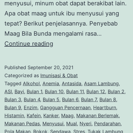
menyusui, minum obat dapat berakibat lain.
Apa obat maag untuk ibu menyusui yang
tepat? Berikut penjelasannya. Penyebab
Maag Bila Bunda mengalami rasa…
Cara
Continue reading
Memilih
Obat
Published
September 20, 2021
Maag
Categorized as
Imunisasi & Obat
Untuk
Tagged
Alkohol
,
Anemia
,
Antasida
,
Asam Lambung
,
ASI
,
Bayi
,
Bulan 1
,
Bulan 10
,
Bulan 11
,
Bulan 12
,
Bulan 2
,
Ibu
Bulan 3
,
Bulan 4
,
Bulan 5
,
Bulan 6
,
Bulan 7
,
Bulan 8
,
Menyusui
Bulan 9
,
Enzim
,
Gangguan Pencernaan
,
Heartburn
,
Histamin
,
Kafein
,
Kanker
,
Maag
,
Makanan Berlemak
,
Makanan Pedas
,
Menyusui
,
Mual
,
Nyeri
,
Pendarahan
,
Pola Makan
,
Rokok
,
Sendawa
,
Stres
,
Tukak Lambung