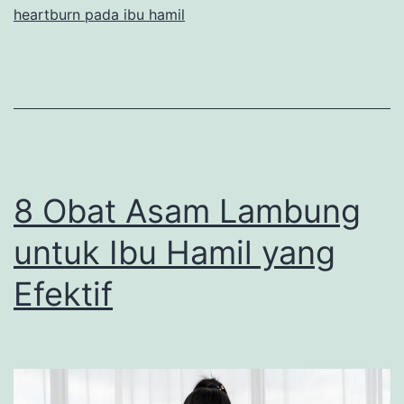
heartburn pada ibu hamil
da
Ca
Me
8 Obat Asam Lambung
untuk Ibu Hamil yang
Efektif