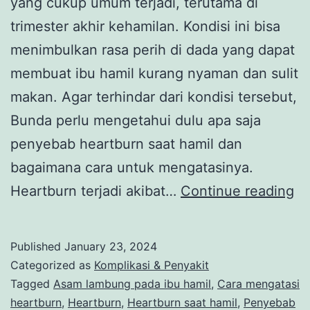
yang cukup umum terjadi, terutama di
trimester akhir kehamilan. Kondisi ini bisa
menimbulkan rasa perih di dada yang dapat
membuat ibu hamil kurang nyaman dan sulit
makan. Agar terhindar dari kondisi tersebut,
Bunda perlu mengetahui dulu apa saja
penyebab heartburn saat hamil dan
bagaimana cara untuk mengatasinya.
He
Heartburn terjadi akibat…
Continue reading
Sa
Ha
Published
January 23, 2024
Yu
Categorized as
Komplikasi & Penyakit
Ke
Tagged
Asam lambung pada ibu hamil
,
Cara mengatasi
heartburn
,
Heartburn
,
Heartburn saat hamil
,
Penyebab
Pe