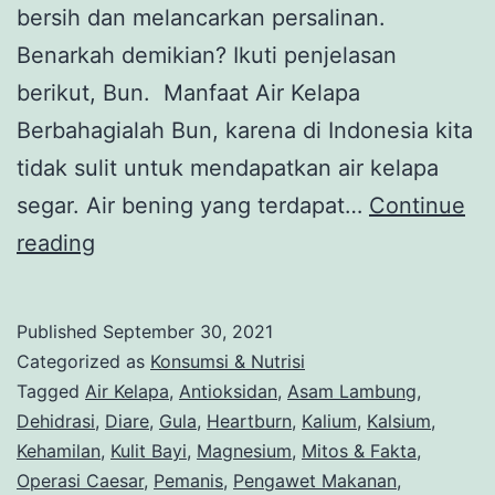
bersih dan melancarkan persalinan.
Benarkah demikian? Ikuti penjelasan
berikut, Bun. Manfaat Air Kelapa
Berbahagialah Bun, karena di Indonesia kita
tidak sulit untuk mendapatkan air kelapa
segar. Air bening yang terdapat…
Continue
6
reading
Manfaat
Air
Published
September 30, 2021
Kelapa
Categorized as
Konsumsi & Nutrisi
Untuk
Tagged
Air Kelapa
,
Antioksidan
,
Asam Lambung
,
Dehidrasi
,
Diare
,
Gula
,
Heartburn
,
Kalium
,
Kalsium
,
Ibu
Kehamilan
,
Kulit Bayi
,
Magnesium
,
Mitos & Fakta
,
Hamil
Operasi Caesar
,
Pemanis
,
Pengawet Makanan
,