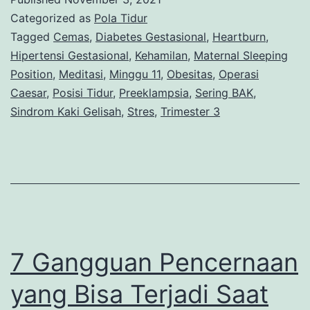
Saat
Categorized as
Pola Tidur
Hamil?
Tagged
Cemas
,
Diabetes Gestasional
,
Heartburn
,
Hipertensi Gestasional
,
Kehamilan
,
Maternal Sleeping
Coba
Position
,
Meditasi
,
Minggu 11
,
Obesitas
,
Operasi
Lakukan
Caesar
,
Posisi Tidur
,
Preeklampsia
,
Sering BAK
,
Ini,
Sindrom Kaki Gelisah
,
Stres
,
Trimester 3
Bun
7 Gangguan Pencernaan
yang Bisa Terjadi Saat