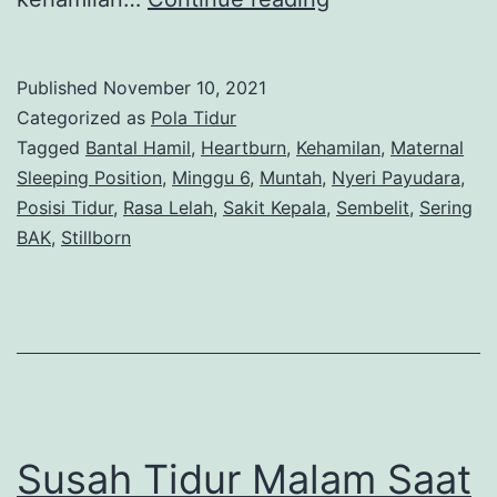
Posisi
Tidur
Published
November 10, 2021
yang
Categorized as
Pola Tidur
Aman
Tagged
Bantal Hamil
,
Heartburn
,
Kehamilan
,
Maternal
Sleeping Position
,
Minggu 6
,
Muntah
,
Nyeri Payudara
,
Untuk
Posisi Tidur
,
Rasa Lelah
,
Sakit Kepala
,
Sembelit
,
Sering
Ibu
BAK
,
Stillborn
Hamil
Muda?
Susah Tidur Malam Saat