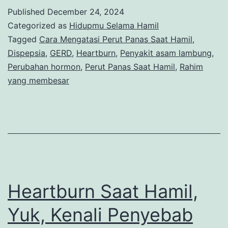
Saat
Published
December 24, 2024
Hamil,
Categorized as
Hidupmu Selama Hamil
Ini
Tagged
Cara Mengatasi Perut Panas Saat Hamil
,
Dispepsia
,
GERD
,
Heartburn
,
Penyakit asam lambung
,
Penyebab
Perubahan hormon
,
Perut Panas Saat Hamil
,
Rahim
dan
yang membesar
Cara
Mengatasinya
Heartburn Saat Hamil,
Yuk, Kenali Penyebab