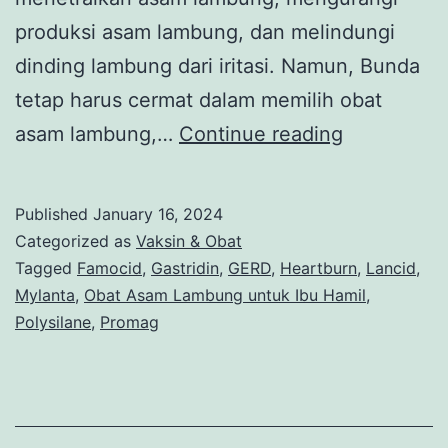
produksi asam lambung, dan melindungi
dinding lambung dari iritasi. Namun, Bunda
tetap harus cermat dalam memilih obat
8
asam lambung,…
Continue reading
Obat
Asam
Published
January 16, 2024
Lambung
Categorized as
Vaksin & Obat
untuk
Tagged
Famocid
,
Gastridin
,
GERD
,
Heartburn
,
Lancid
,
Mylanta
,
Obat Asam Lambung untuk Ibu Hamil
,
Ibu
Polysilane
,
Promag
Hamil
yang
Efektif