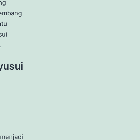
ng
 kembang
atu
sui
.
yusui
 menjadi