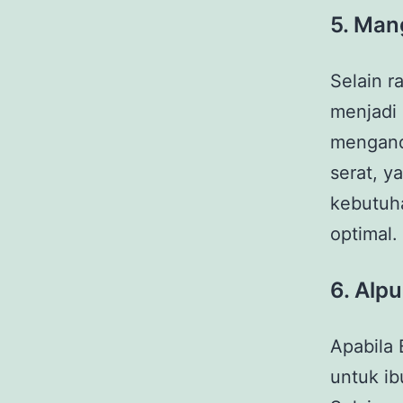
5.
Man
Selain 
menjadi 
mengandu
serat, y
kebutuh
optimal.
6.
Alpu
Apabila 
untuk ib