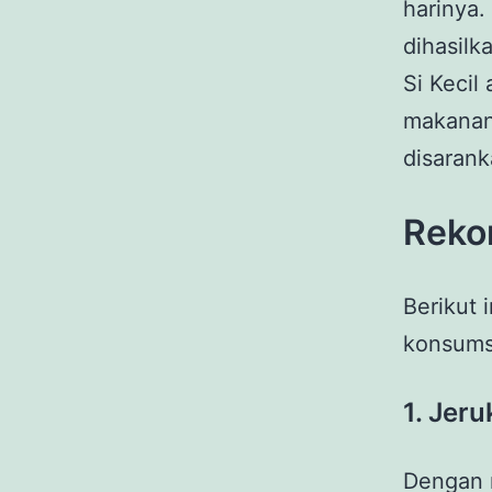
harinya
dihasilk
Si Kecil
makanan 
disarank
Reko
Berikut 
konsums
1.
Jeru
Dengan 