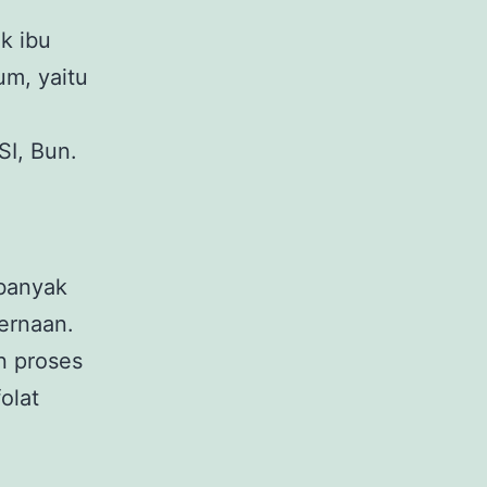
k ibu
um, yaitu
SI, Bun.
banyak
ernaan.
n proses
olat