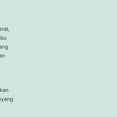
rat,
ibu
yang
an
ikan
enyang