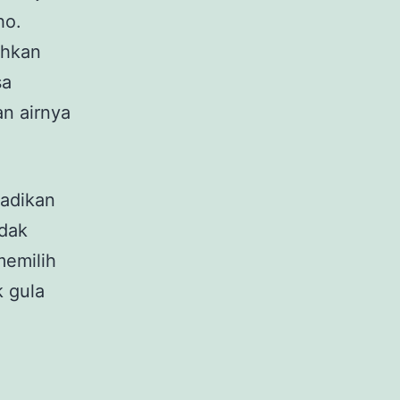
ho.
ihkan
sa
n airnya
jadikan
idak
memilih
 gula