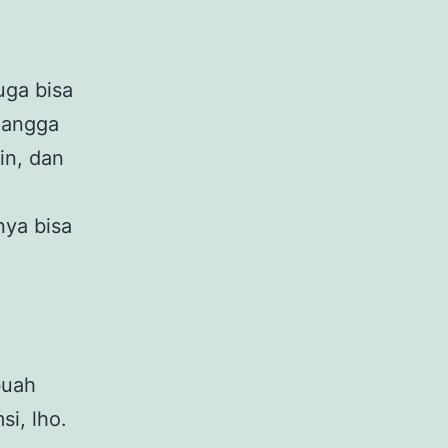
uga bisa
mangga
in, dan
nya bisa
buah
i, lho.