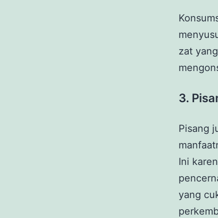
Konsumsi
menyusui
zat yang
mengonsu
3.
Pisa
Pisang 
manfaat
Ini kare
pencerna
yang cuk
perkemba