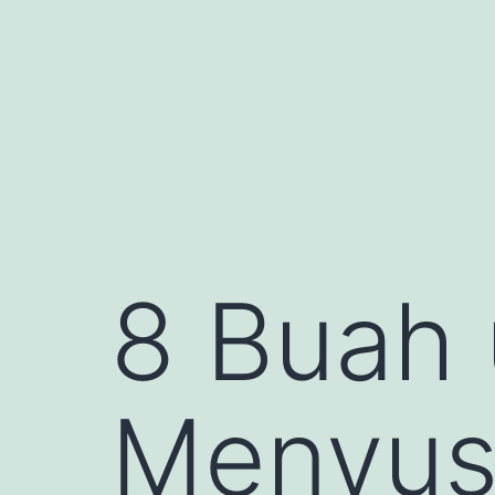
Skip
to
content
8 Buah 
Menyus