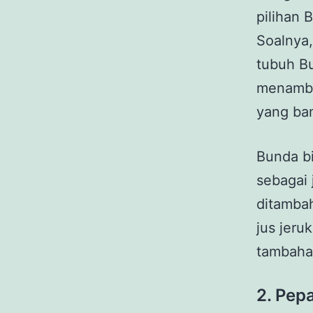
pilihan 
Soalnya
tubuh Bu
menamba
yang ba
Bunda bi
sebagai 
ditambah
jus jer
tambaha
2.
Pep