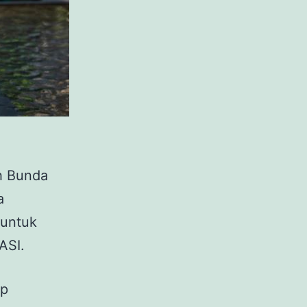
h Bunda
a
 untuk
ASI.
ap