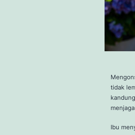
Mengons
tidak le
kandung
menjaga 
Ibu men