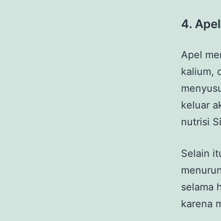
4.
Apel
Apel men
kalium, 
menyusui
keluar a
nutrisi 
Selain i
menurun
selama h
karena 