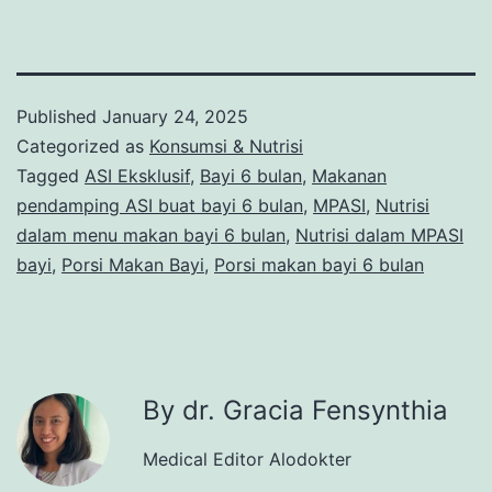
Published
January 24, 2025
Categorized as
Konsumsi & Nutrisi
Tagged
ASI Eksklusif
,
Bayi 6 bulan
,
Makanan
pendamping ASI buat bayi 6 bulan
,
MPASI
,
Nutrisi
dalam menu makan bayi 6 bulan
,
Nutrisi dalam MPASI
bayi
,
Porsi Makan Bayi
,
Porsi makan bayi 6 bulan
By dr. Gracia Fensynthia
Medical Editor Alodokter