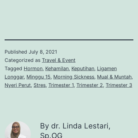
Published
July 8, 2021
Categorized as
Travel & Event
Tagged
Hormon
,
Kehamilan
,
Keputihan
,
Ligamen
Longgar
,
Minggu 15
,
Morning Sickness
,
Mual & Muntah
,
Nyeri Perut
,
Stres
,
Trimester 1
,
Trimester 2
,
Trimester 3
By dr. Linda Lestari,
Sp.OG