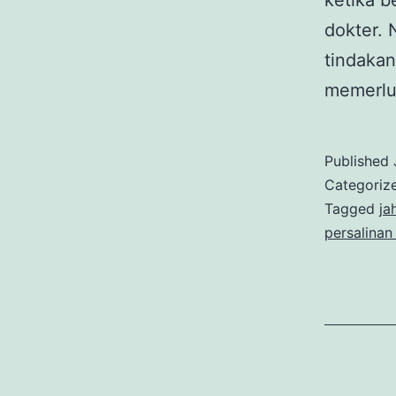
ketika b
dokter. 
tindakan
memerlu
Published
Categoriz
Tagged
ja
persalinan