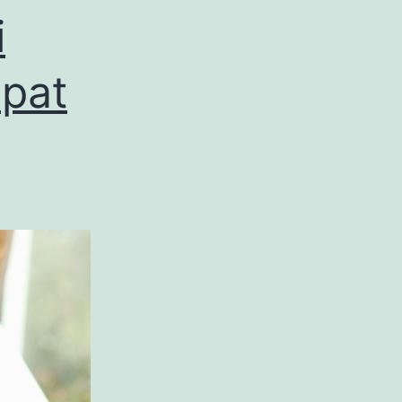
i
pat