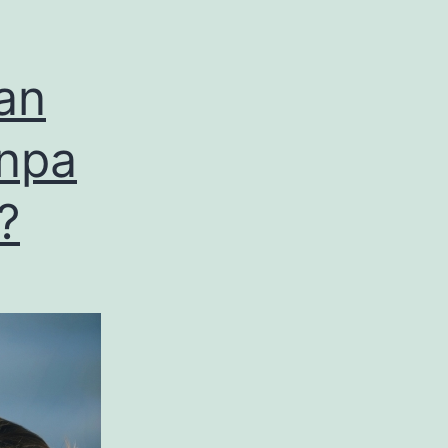
an
anpa
?