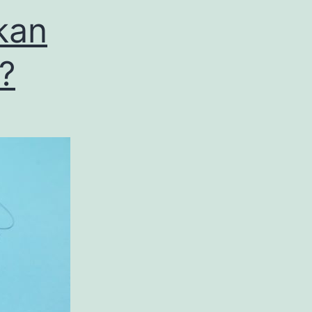
kan
?