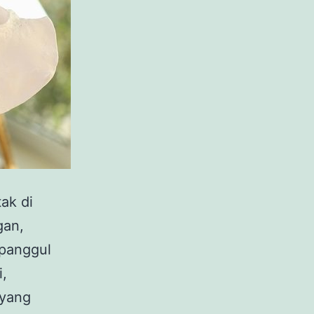
ak di
gan,
 panggul
i,
 yang