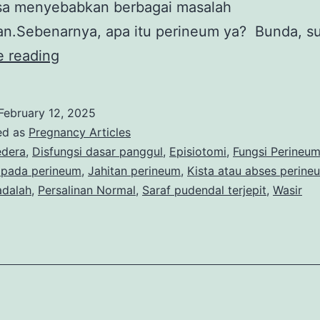
isa menyebabkan berbagai masalah
an.Sebenarnya, apa itu perineum ya? Bunda, 
Perineum,
e reading
Kenali
Fungsi
February 12, 2025
dan
ed as
Pregnancy Articles
Gangguan
dera
,
Disfungsi dasar panggul
,
Episiotomi
,
Fungsi Perineu
pada perineum
,
Jahitan perineum
,
Kista atau abses perine
yang
adalah
,
Persalinan Normal
,
Saraf pudendal terjepit
,
Wasir
Dapat
Terjadi