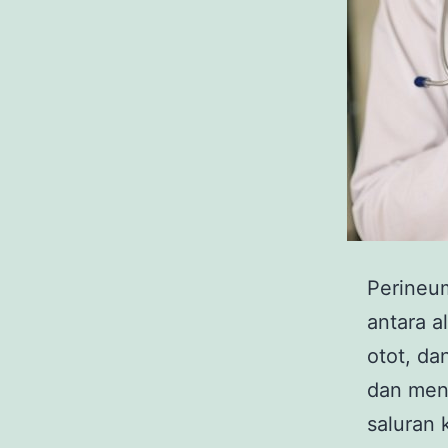
Perineum
antara al
otot, da
dan meno
saluran 