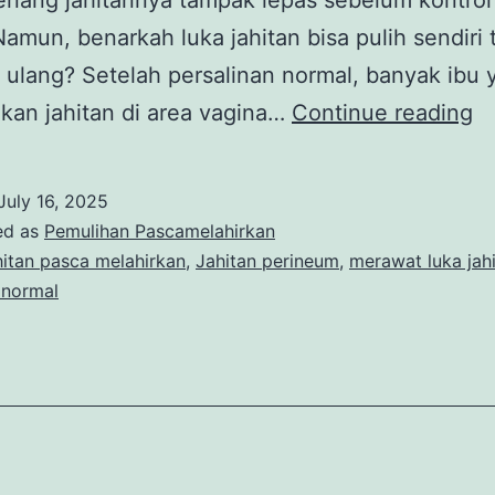
enang jahitannya tampak lepas sebelum kontrol
Namun, benarkah luka jahitan bisa pulih sendiri
 ulang? Setelah persalinan normal, banyak ibu 
Ja
kan jahitan di area vagina…
Continue reading
P
Me
July 16, 2025
L
ed as
Pemulihan Pascamelahirkan
Bi
hitan pasca melahirkan
,
Jahitan perineum
,
merawat luka jah
 normal
M
T
Di
Ul
B