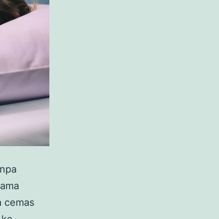
anpa
utama
a cemas