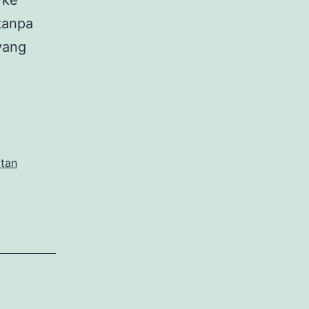
 ke
 tanpa
yang
hitan
asca
lahirkan
epas
sa
itan
enyatu
anpa
jahit
ang,
enarkah?