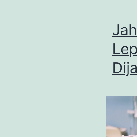
Jah
Lep
Dij