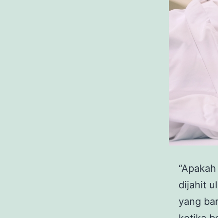
“Apakah 
dijahit 
yang ba