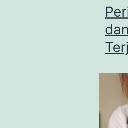
Per
dan
Ter