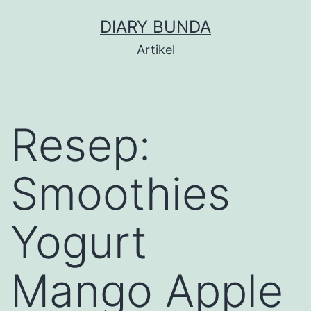
Skip
DIARY BUNDA
to
Artikel
content
Resep:
Smoothies
Yogurt
Mango Apple