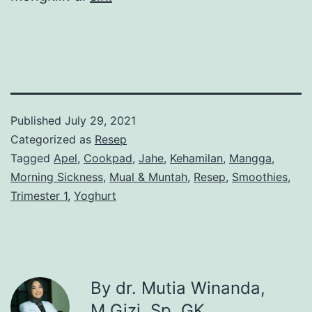
Published
July 29, 2021
Categorized as
Resep
Tagged
Apel
,
Cookpad
,
Jahe
,
Kehamilan
,
Mangga
,
Morning Sickness
,
Mual & Muntah
,
Resep
,
Smoothies
,
Trimester 1
,
Yoghurt
By dr. Mutia Winanda,
M.Gizi, Sp. GK