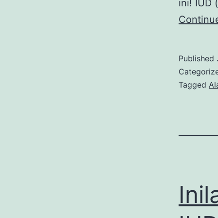
ini! IUD
Continu
Published
Categoriz
Tagged
Al
Ini