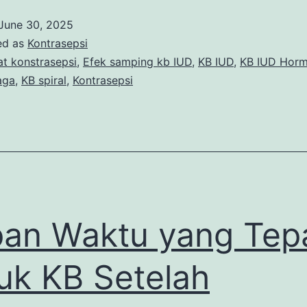
Samping
June 30, 2025
KB
ed as
Kontrasepsi
IUD
at konstrasepsi
,
Efek samping kb IUD
,
KB IUD
,
KB IUD Horm
aga
,
KB spiral
,
Kontrasepsi
yang
erlu
Bunda
etahui
an Waktu yang Tep
uk KB Setelah