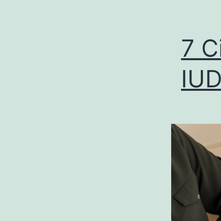
7 C
IUD