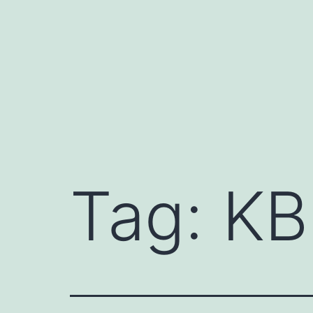
Skip
to
content
Tag:
KB 