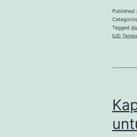
Published
Categoriz
Tagged
Al
IUD Temb
P
K
Kap
unt