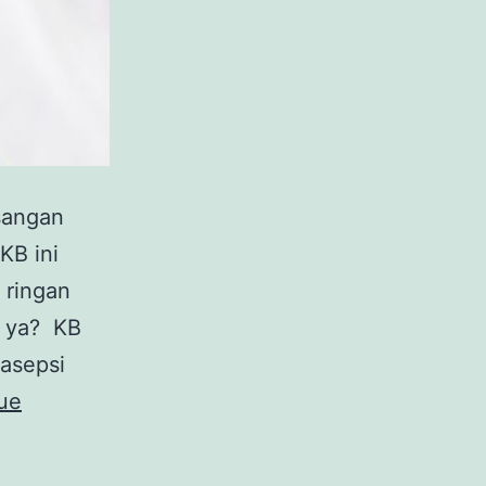
sangan
KB ini
 ringan
D ya? KB
rasepsi
ue