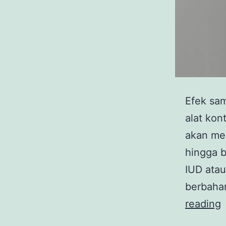
Efek sa
alat kon
akan men
hingga b
IUD atau
berbahan
I
reading
E