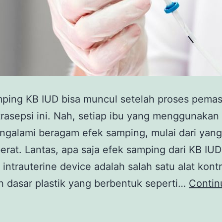
mping KB IUD bisa muncul setelah proses pema
trasepsi ini. Nah, setiap ibu yang menggunakan 
galami beragam efek samping, mulai dari yang
erat. Lantas, apa saja efek samping dari KB IU
 intrauterine device adalah salah satu alat kont
 dasar plastik yang berbentuk seperti…
Contin
nilah
fek