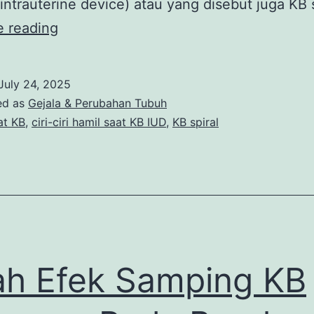
 (intrauterine device) atau yang disebut juga KB 
7
e reading
Ciri-
Ciri
July 24, 2025
Hamil
ed as
Gejala & Perubahan Tubuh
Saat
at KB
,
ciri-ciri hamil saat KB IUD
,
KB spiral
KB
IUD
yang
Bisa
Dikenali
lah Efek Samping KB