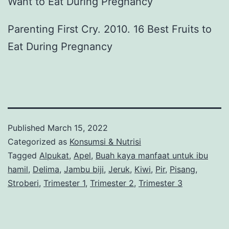
Want to Eat During Pregnancy
Parenting First Cry. 2010. 16 Best Fruits to
Eat During Pregnancy
Published
March 15, 2022
Categorized as
Konsumsi & Nutrisi
Tagged
Alpukat
,
Apel
,
Buah kaya manfaat untuk ibu
hamil
,
Delima
,
Jambu biji
,
Jeruk
,
Kiwi
,
Pir
,
Pisang
,
Stroberi
,
Trimester 1
,
Trimester 2
,
Trimester 3